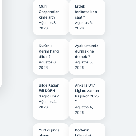
Multi
Erdek
Corporation
feribotla kaç
kime ait ?
saat ?
Ağustos 8,
Ağustos 6,
2026
2026
Kur’an-ı
Ayak üstünde
Kerim hangi
durmak ne
dildir ?
demek ?
Ağustos 6,
Ağustos 5,
2026
2026
Bilge Kağan
Ankara U17
Etil KÖFN
Ligi ne zaman
dağıldı mı ?
başlıyor 2025
Ağustos 4,
?
2026
Ağustos 4,
2026
Yurt dışında
Köftenin
alınan
kökenleri