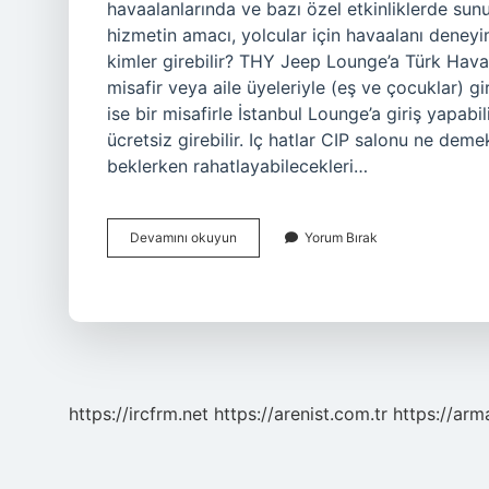
havaalanlarında ve bazı özel etkinliklerde sun
hizmetin amacı, yolcular için havaalanı deneyi
kimler girebilir? THY Jeep Lounge’a Türk Hava Y
misafir veya aile üyeleriyle (eş ve çocuklar) gi
ise bir misafirle İstanbul Lounge’a giriş yapabi
ücretsiz girebilir. Iç hatlar CIP salonu ne deme
beklerken rahatlayabilecekleri…
Vip
Devamını okuyun
Yorum Bırak
Ve
Cip
Ne
Demek
https://ircfrm.net
https://arenist.com.tr
https://ar