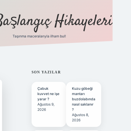
Başlangıç Hikayeleri
Taşınma maceralarıyla ilham bul!
ilbet
vd casino
vdcasino
https://www.betexper.xy
SIDEBAR
SON YAZILAR
Çabuk
Kuzu göbeği
kuvvet ne işe
mantarı
yarar ?
buzdolabında
Ağustos 9,
nasıl saklanır
2026
?
Ağustos 8,
2026