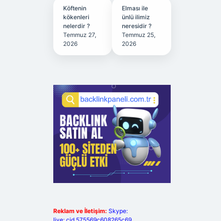
Köftenin
Elması ile
kökenleri
ünlü ilimiz
nelerdir ?
neresidir ?
Temmuz 27,
Temmuz 25,
2026
2026
Reklam ve İletişim:
Skype:
live:.cid.575569c608265c69