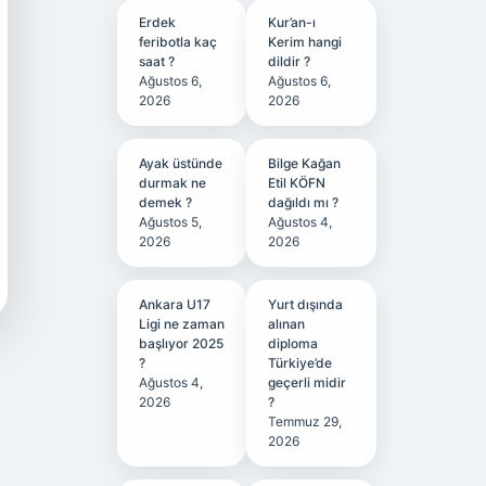
Erdek
Kur’an-ı
feribotla kaç
Kerim hangi
saat ?
dildir ?
Ağustos 6,
Ağustos 6,
2026
2026
Ayak üstünde
Bilge Kağan
durmak ne
Etil KÖFN
demek ?
dağıldı mı ?
Ağustos 5,
Ağustos 4,
2026
2026
Ankara U17
Yurt dışında
Ligi ne zaman
alınan
başlıyor 2025
diploma
?
Türkiye’de
Ağustos 4,
geçerli midir
2026
?
Temmuz 29,
2026