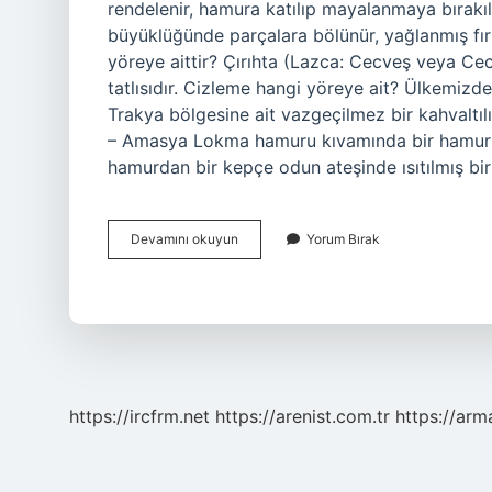
rendelenir, hamura katılıp mayalanmaya bırakıl
büyüklüğünde parçalara bölünür, yağlanmış fırın t
yöreye aittir? Çırıhta (Lazca: Cecveş veya Ce
tatlısıdır. Cizleme hangi yöreye ait? Ülkemizde 
Trakya bölgesine ait vazgeçilmez bir kahvaltıl
– Amasya Lokma hamuru kıvamında bir hamur su
hamurdan bir kepçe odun ateşinde ısıtılmış bir
Cızlak
Devamını okuyun
Yorum Bırak
Hangi
Yöreye
Ait
https://ircfrm.net
https://arenist.com.tr
https://ar