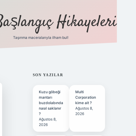
Başlangıç Hikayeleri
Taşınma maceralarıyla ilham bul!
ilbet
vd casino
vdcasino
https:/
SIDEBAR
SON YAZILAR
Kuzu göbeği
Multi
mantarı
Corporation
buzdolabında
kime ait ?
nasıl saklanır
Ağustos 8,
?
2026
Ağustos 8,
2026