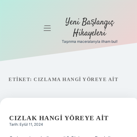
Yeni Başlangıç
menüyü
Hikayeleri
aç
Taşınma maceralarıyla ilham bul!
Anasayfa
Gizlilik
Politikası
ETIKET:
CIZLAMA HANGI YÖREYE AIT
Yasal Uyarı
Hakkımızda
CIZLAK HANGI YÖREYE AIT
Tarih: Eylül 11, 2024