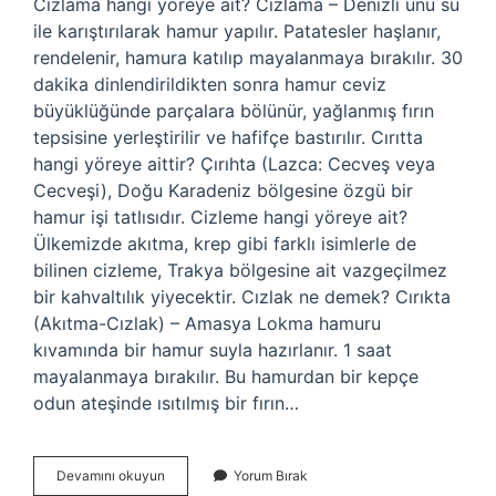
Cızlama hangi yöreye ait? Cizlama – Denizli unu su
ile karıştırılarak hamur yapılır. Patatesler haşlanır,
rendelenir, hamura katılıp mayalanmaya bırakılır. 30
dakika dinlendirildikten sonra hamur ceviz
büyüklüğünde parçalara bölünür, yağlanmış fırın
tepsisine yerleştirilir ve hafifçe bastırılır. Cırıtta
hangi yöreye aittir? Çırıhta (Lazca: Cecveş veya
Cecveşi), Doğu Karadeniz bölgesine özgü bir
hamur işi tatlısıdır. Cizleme hangi yöreye ait?
Ülkemizde akıtma, krep gibi farklı isimlerle de
bilinen cizleme, Trakya bölgesine ait vazgeçilmez
bir kahvaltılık yiyecektir. Cızlak ne demek? Cırıkta
(Akıtma-Cızlak) – Amasya Lokma hamuru
kıvamında bir hamur suyla hazırlanır. 1 saat
mayalanmaya bırakılır. Bu hamurdan bir kepçe
odun ateşinde ısıtılmış bir fırın…
Cızlak
Devamını okuyun
Yorum Bırak
Hangi