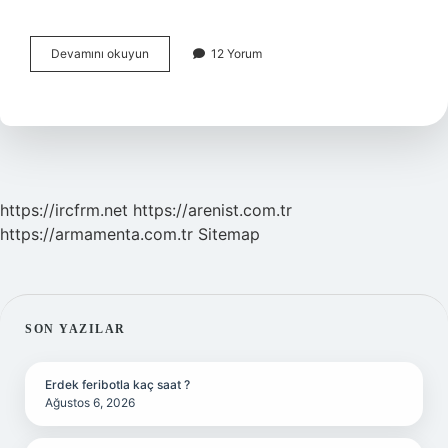
Sanayi
Devamını okuyun
12 Yorum
Devrimi’nin
en
önemli
özelliği
nedir
https://ircfrm.net
https://arenist.com.tr
https://armamenta.com.tr
Sitemap
SIDEBAR
SON YAZILAR
Erdek feribotla kaç saat ?
Ağustos 6, 2026