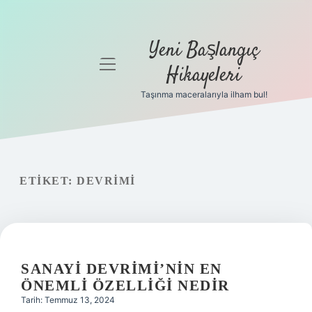
Yeni Başlangıç
menüyü
Hikayeleri
aç
Taşınma maceralarıyla ilham bul!
Anasayfa
Gizlilik
Politikası
ETIKET:
DEVRIMI
Yasal Uyarı
Hakkımızda
SANAYI DEVRIMI’NIN EN
ÖNEMLI ÖZELLIĞI NEDIR
Tarih: Temmuz 13, 2024