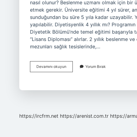
nasıl olunur? Beslenme uzmanı olmak için bir 
etmek gerekir. Üniversite eğitimi 4 yıl sürer, a
sunduğundan bu süre 5 yıla kadar uzayabilir. 
yapılabilir. Diyetisyenlik 4 yıllık mı? Programın
Diyetetik Bölümü’nde temel eğitimi başarıyl
“Lisans Diploması” alırlar. 2 yıllık beslenme v
mezunları sağlık tesislerinde,…
Beslenme
Devamını okuyun
Yorum Bırak
Uzmanı
Kaç
Yıllık
https://ircfrm.net
https://arenist.com.tr
https://ar