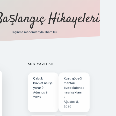
Başlangıç Hikayeleri
Taşınma maceralarıyla ilham bul!
ilbet
vd casino
vdcasino
https://www.betexper.xy
SIDEBAR
SON YAZILAR
Çabuk
Kuzu göbeği
kuvvet ne işe
mantarı
yarar ?
buzdolabında
Ağustos 9,
nasıl saklanır
2026
?
Ağustos 8,
2026