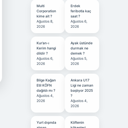
Multi
Erdek
Corporation
feribotla kaç
kime ait ?
saat ?
Ağustos 8,
Ağustos 6,
2026
2026
Kur’an-ı
Ayak üstünde
Kerim hangi
durmak ne
dildir ?
demek ?
Ağustos 6,
Ağustos 5,
2026
2026
Bilge Kağan
Ankara U17
Etil KÖFN
Ligi ne zaman
dağıldı mı ?
başlıyor 2025
Ağustos 4,
?
2026
Ağustos 4,
2026
Yurt dışında
Köftenin
alınan
kökenleri