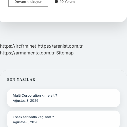
Duyusal
Devamını okuyun
10 Yorum
Oyun
Kaç
Yaş
Için
Uygundur
https://ircfrm.net
https://arenist.com.tr
https://armamenta.com.tr
Sitemap
SIDEBAR
SON YAZILAR
Multi Corporation kime ait ?
Ağustos 8, 2026
Erdek feribotla kaç saat ?
Ağustos 6, 2026