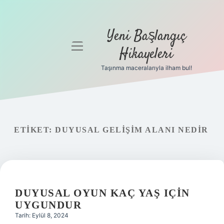
Yeni Başlangıç
menüyü
Hikayeleri
aç
Taşınma maceralarıyla ilham bul!
Anasayfa
Gizlilik
Politikası
ETIKET:
DUYUSAL GELIŞIM ALANI NEDIR
Yasal Uyarı
Hakkımızda
DUYUSAL OYUN KAÇ YAŞ IÇIN
UYGUNDUR
Tarih: Eylül 8, 2024