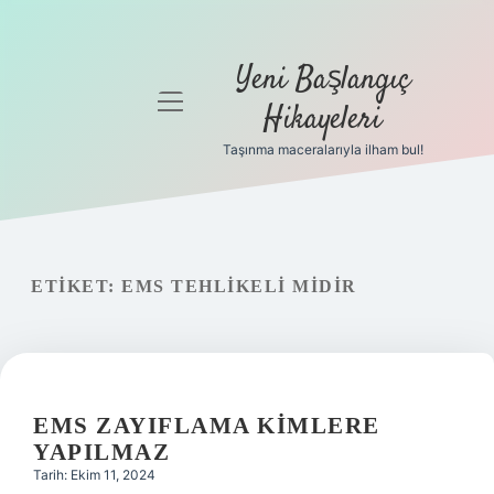
Yeni Başlangıç
menüyü
Hikayeleri
aç
Taşınma maceralarıyla ilham bul!
Anasayfa
Gizlilik
Politikası
ETIKET:
EMS TEHLIKELI MIDIR
Yasal Uyarı
Hakkımızda
EMS ZAYIFLAMA KIMLERE
YAPILMAZ
Tarih: Ekim 11, 2024