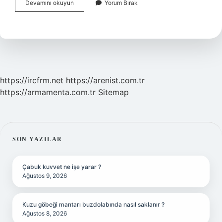
Ems
Devamını okuyun
Yorum Bırak
Zayıflama
Kimlere
Yapılmaz
https://ircfrm.net
https://arenist.com.tr
https://armamenta.com.tr
Sitemap
SIDEBAR
SON YAZILAR
Çabuk kuvvet ne işe yarar ?
Ağustos 9, 2026
Kuzu göbeği mantarı buzdolabında nasıl saklanır ?
Ağustos 8, 2026