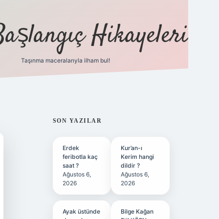
Başlangıç Hikayeleri
Taşınma maceralarıyla ilham bul!
ilbet
vd casino
vdcasino
https://www.betexper.xy
SIDEBAR
SON YAZILAR
Erdek
Kur’an-ı
feribotla kaç
Kerim hangi
saat ?
dildir ?
Ağustos 6,
Ağustos 6,
2026
2026
Ayak üstünde
Bilge Kağan