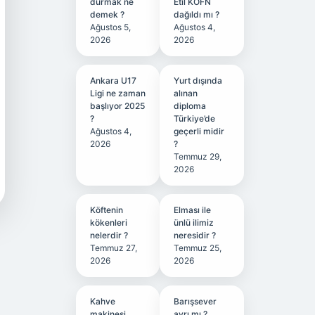
durmak ne
Etil KÖFN
demek ?
dağıldı mı ?
Ağustos 5,
Ağustos 4,
2026
2026
Ankara U17
Yurt dışında
Ligi ne zaman
alınan
başlıyor 2025
diploma
?
Türkiye’de
Ağustos 4,
geçerli midir
2026
?
Temmuz 29,
2026
Köftenin
Elması ile
kökenleri
ünlü ilimiz
nelerdir ?
neresidir ?
Temmuz 27,
Temmuz 25,
2026
2026
Kahve
Barışsever
makinesi
ayrı mı ?