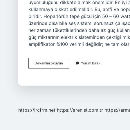
uyumluluğunu dikkate almak önemlidir. En iyi
kullanmaya dikkat edilmelidir. Bu, amfi ve hop
biridir. Hoparlörün tepe gücü için 50 – 60 watt’
üzerinde olsa bile ses sistemi sorunsuz çalışaca
her zaman tükettiklerinden daha az güç kullanırl
güç miktarının elektrik sisteminden çektiği mik
amplifikatör %100 verimli değildir; ne tam ola
Iyi
Devamını okuyun
Yorum Bırak
Bir
Amfi
Nasıl
Olmalı
https://ircfrm.net
https://arenist.com.tr
https://ar