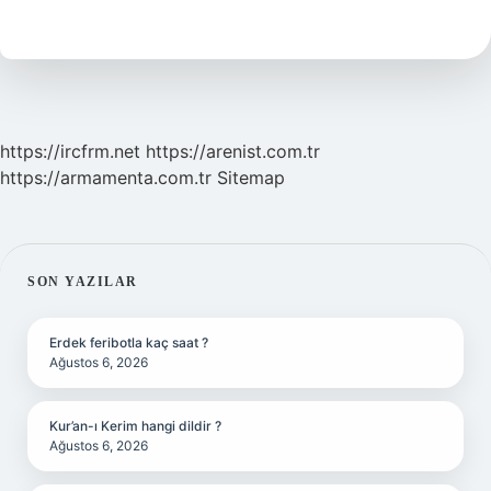
Hastalığa
Iyi
Gelir
https://ircfrm.net
https://arenist.com.tr
https://armamenta.com.tr
Sitemap
SIDEBAR
SON YAZILAR
Erdek feribotla kaç saat ?
Ağustos 6, 2026
Kur’an-ı Kerim hangi dildir ?
Ağustos 6, 2026