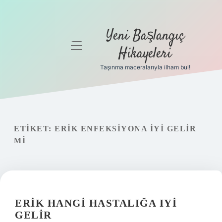
Yeni Başlangıç
menüyü
Hikayeleri
aç
Taşınma maceralarıyla ilham bul!
Anasayfa
Gizlilik
Politikası
ETIKET:
ERIK ENFEKSIYONA IYI GELIR
Yasal Uyarı
MI
Hakkımızda
ERIK HANGI HASTALIĞA IYI
GELIR