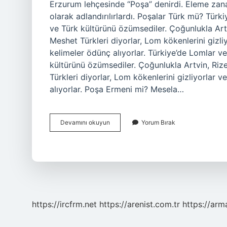
Erzurum lehçesinde “Poşa” denirdi. Eleme zana
olarak adlandırılırlardı. Poşalar Türk mü? Türk
ve Türk kültürünü özümsediler. Çoğunlukla Artv
Meshet Türkleri diyorlar, Lom kökenlerini gizl
kelimeler ödünç alıyorlar. Türkiye’de Lomlar ve
kültürünü özümsediler. Çoğunlukla Artvin, Rize
Türkleri diyorlar, Lom kökenlerini gizliyorlar
alıyorlar. Poşa Ermeni mi? Mesela…
Poşa
Devamını okuyun
Yorum Bırak
Insan
Ne
Demek
https://ircfrm.net
https://arenist.com.tr
https://ar