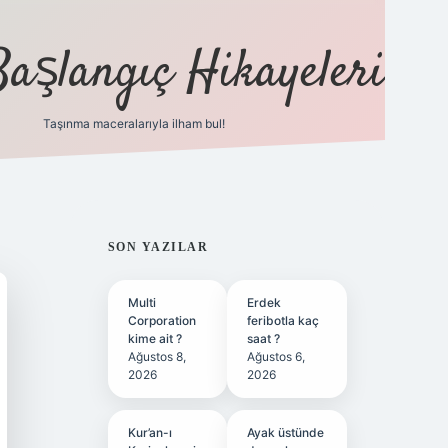
Başlangıç Hikayeleri
Taşınma maceralarıyla ilham bul!
ilbet
vd casino
vdcasino
https://www.betexper.
SIDEBAR
SON YAZILAR
Multi
Erdek
Corporation
feribotla kaç
kime ait ?
saat ?
Ağustos 8,
Ağustos 6,
2026
2026
Kur’an-ı
Ayak üstünde