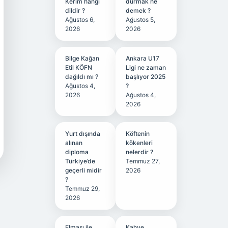
Kerim hangi
durmak ne
dildir ?
demek ?
Ağustos 6,
Ağustos 5,
2026
2026
Bilge Kağan
Ankara U17
Etil KÖFN
Ligi ne zaman
dağıldı mı ?
başlıyor 2025
Ağustos 4,
?
2026
Ağustos 4,
2026
Yurt dışında
Köftenin
alınan
kökenleri
diploma
nelerdir ?
Türkiye’de
Temmuz 27,
geçerli midir
2026
?
Temmuz 29,
2026
Elması ile
Kahve