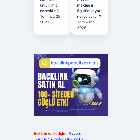
ünlü ilimiz
makinesi
neresidir ?
öğütücü ayarı
Temmuz 25,
ne işe yarar ?
2026
Temmuz 23,
2026
Reklam ve İletişim:
Skype:
live:.cid.575569c608265c69