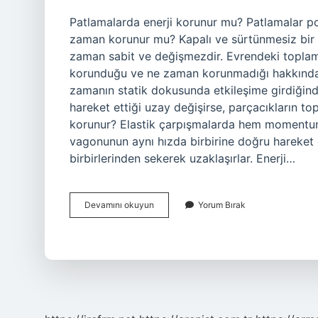
Patlamalarda enerji korunur mu? Patlamalar po
zaman korunur mu? Kapalı ve sürtünmesiz bir 
zaman sabit ve değişmezdir. Evrendeki toplam
korunduğu ve ne zaman korunmadığı hakkında g
zamanın statik dokusunda etkileşime girdiğind
hareket ettiği uzay değişirse, parçacıkların t
korunur? Elastik çarpışmalarda hem momentum 
vagonunun aynı hızda birbirine doğru hareket 
birbirlerinden sekerek uzaklaşırlar. Enerji…
Patlamada
Devamını okuyun
Yorum Bırak
Toplam
Enerji
Korunur
Mu