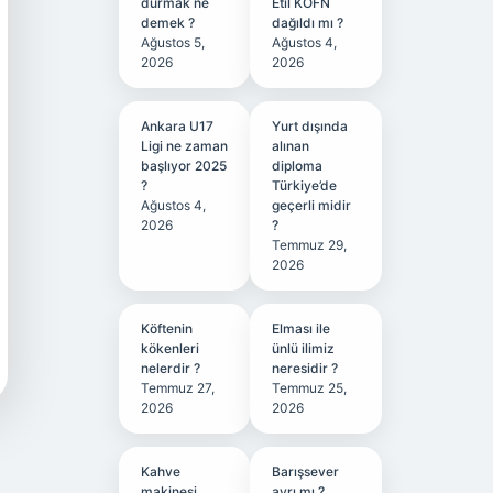
durmak ne
Etil KÖFN
demek ?
dağıldı mı ?
Ağustos 5,
Ağustos 4,
2026
2026
Ankara U17
Yurt dışında
Ligi ne zaman
alınan
başlıyor 2025
diploma
?
Türkiye’de
Ağustos 4,
geçerli midir
2026
?
Temmuz 29,
2026
Köftenin
Elması ile
kökenleri
ünlü ilimiz
nelerdir ?
neresidir ?
Temmuz 27,
Temmuz 25,
2026
2026
Kahve
Barışsever
makinesi
ayrı mı ?