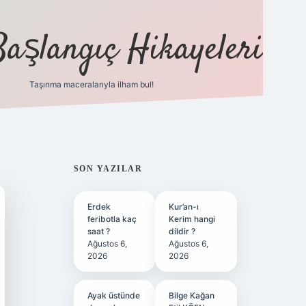
Başlangıç Hikayeleri
Taşınma maceralarıyla ilham bul!
ilbet
vd casino
vdcasino
https://www.betexper.x
SIDEBAR
SON YAZILAR
Erdek
Kur’an-ı
feribotla kaç
Kerim hangi
saat ?
dildir ?
Ağustos 6,
Ağustos 6,
2026
2026
Ayak üstünde
Bilge Kağan