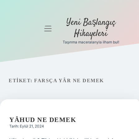
Yeni Başlangıç
menüyü
Hikayeleri
aç
Taşınma maceralarıyla ilham bul!
Anasayfa
Gizlilik
Politikası
ETIKET:
FARSÇA YÂR NE DEMEK
Yasal Uyarı
Hakkımızda
YÂHUD NE DEMEK
Tarih: Eylül 21, 2024