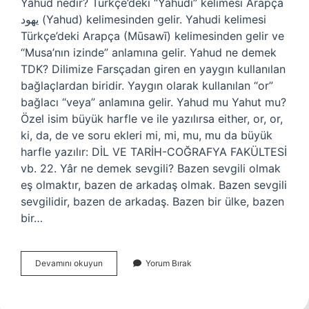
Yâhud nedir? Türkçe’deki “Yahudi” kelimesi Arapça
يهود (Yahud) kelimesinden gelir. Yahudi kelimesi
Türkçe’deki Arapça (Mūsawī) kelimesinden gelir ve
“Musa’nın izinde” anlamına gelir. Yahud ne demek
TDK? Dilimize Farsçadan giren en yaygın kullanılan
bağlaçlardan biridir. Yaygın olarak kullanılan “or”
bağlacı “veya” anlamına gelir. Yahud mu Yahut mu?
Özel isim büyük harfle ve ile yazılırsa either, or, or,
ki, da, de ve soru ekleri mi, mi, mu, mu da büyük
harfle yazılır: DİL VE TARİH-COĞRAFYA FAKÜLTESİ
vb. 22. Yâr ne demek sevgili? Bazen sevgili olmak
eş olmaktır, bazen de arkadaş olmak. Bazen sevgili
sevgilidir, bazen de arkadaş. Bazen bir ülke, bazen
bir…
Yâhud
Devamını okuyun
Yorum Bırak
Ne
Demek