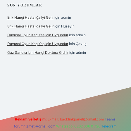
SON YORUMLAR
Erik Hangi Hastalığa Iyi Gelir
için
admin
Erik Hangi Hastalığa Iyi Gelir
için
Hüseyin
Duyusal Oyun Kaç Yaş Için Uygundur
için
admin
Duyusal Oyun Kaç Yaş Için Uygundur
için
Çavuş
Gaz Sancısı Için Hangi Doktora Gidilir
için
admin
texper.xyz/
Reklam ve İletişim:
E-mail:
backlinkpaneli@gmail.com
Teams:
forumhizmeti@gmail.com
Whatsapp: 0262 606 0 726
Telegram: