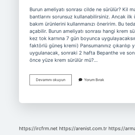
Burun ameliyatı sonrası cilde ne sürülür? Kil m
bantlarını sorunsuz kullanabilirsiniz. Ancak ilk
bakım ürünlerini kullanmanızı öneririm. Bu ted
açabilir. Burun ameliyatı sonrası hangi krem sü
kez tok karnına 7 gün boyunca uygulayacaksını
faktörlü güneş kremi) Pansumanınız çıkarılıp ya
uygulanacak, sonraki 2 hafta Bepanthe ve sonr
önce yüze krem sürülür mü?…
Burun
Devamını okuyun
Yorum Bırak
Ameliyatında
Yüze
Ne
Sürülür
https://ircfrm.net
https://arenist.com.tr
https://ar