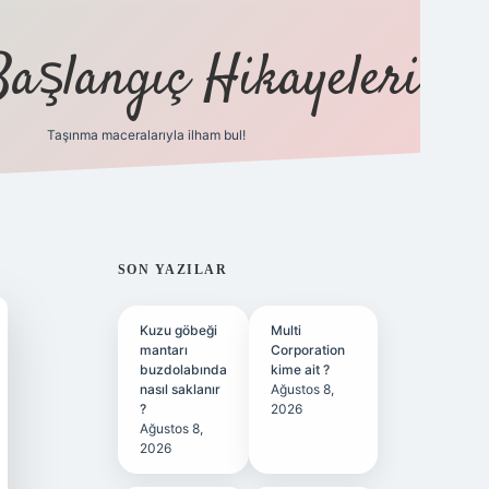
Başlangıç Hikayeleri
Taşınma maceralarıyla ilham bul!
ilbet
vd casino
vdcasino
https://www.betexper.xy
SIDEBAR
SON YAZILAR
Kuzu göbeği
Multi
mantarı
Corporation
buzdolabında
kime ait ?
nasıl saklanır
Ağustos 8,
?
2026
Ağustos 8,
2026