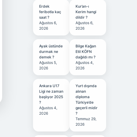
Erdek
Kur’an-ı
feribotla kaç
Kerim hangi
saat ?
dildir ?
Ağustos 6,
Ağustos 6,
2026
2026
Ayak üstünde
Bilge Kağan
durmak ne
Etil KÖFN
demek ?
dağıldı mı ?
Ağustos 5,
Ağustos 4,
2026
2026
Ankara U17
Yurt dışında
Ligi ne zaman
alınan
başlıyor 2025
diploma
?
Türkiye’de
Ağustos 4,
geçerli midir
2026
?
Temmuz 29,
2026