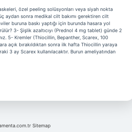
askeleri, özel peeling solüsyonları veya siyah nokta
 üç aydan sonra medikal cilt bakımı gerektiren cilt
aviler buruna baskı yaptığı için burunda hasara yol
rülür? 3- Şişlik azaltıcıyı (Prednol 4 mg tablet) günde 2
z. 5- Kremler (Thiocillin, Bepanther, Scarex, 100
ra açık bırakıldıktan sonra ilk hafta Thiocillin yaraya
aki 3 ay Scarex kullanılacaktır. Burun ameliyatından
mamenta.com.tr
Sitemap