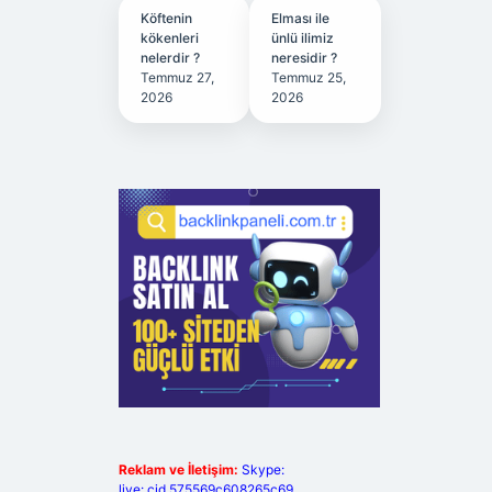
Köftenin
Elması ile
kökenleri
ünlü ilimiz
nelerdir ?
neresidir ?
Temmuz 27,
Temmuz 25,
2026
2026
Reklam ve İletişim:
Skype:
live:.cid.575569c608265c69