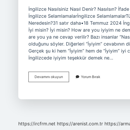
İngilizce Nasılsiniz Nasıl Denir? Nasılsın? İfa
İngilizce Selamlamalarİngilizce SelamlamalarTü
Neredesin?31 satır daha•18 Temmuz 2024 İngiliz
İyi misin? İyi misin? How are you iyiyim ne dem
are you ya ne cevap verilir? Bazı insanlar “Nas
olduğunu söyler. Diğerleri “İyiyim” cevabının d
Gerçek şu ki hem “İyiyim” hem de “İyiyim” iyi c
İngilizcede iyiyim teşekkür demek ne…
Ingilizce
Devamını okuyun
Yorum Bırak
Nasılsınız
Demek
Ne
Demek
https://ircfrm.net
https://arenist.com.tr
https://ar