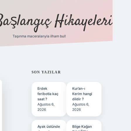
Başlangıç Hikayeleri
Taşınma maceralarıyla ilham bul!
ilbet
vd casino
vdcasino
https://www.betexper.x
SIDEBAR
SON YAZILAR
Erdek
Kur’an-ı
feribotla kaç
Kerim hangi
saat ?
dildir ?
Ağustos 6,
Ağustos 6,
2026
2026
Ayak üstünde
Bilge Kağan