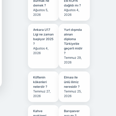
durmak ne
Etil KÖFN
demek ?
dağıldı mı ?
Ağustos 5,
Ağustos 4,
2026
2026
Ankara U17
Yurt dışında
Ligi ne zaman
alınan
başlıyor 2025
diploma
?
Türkiye’de
Ağustos 4,
geçerli midir
2026
?
Temmuz 29,
2026
Köftenin
Elması ile
kökenleri
ünlü ilimiz
nelerdir ?
neresidir ?
Temmuz 27,
Temmuz 25,
2026
2026
Kahve
Barışsever
makinesi
ayrı mı ?