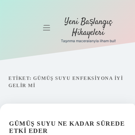
Yeni Başlangıç
menüyü
Hikayeleri
aç
Taşınma maceralarıyla ilham bul!
Anasayfa
Gizlilik
Politikası
ETIKET:
GÜMÜŞ SUYU ENFEKSIYONA IYI
Yasal Uyarı
GELIR MI
Hakkımızda
GÜMÜŞ SUYU NE KADAR SÜREDE
ETKI EDER