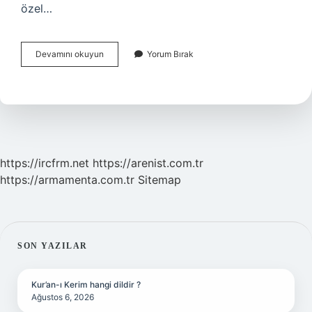
özel…
Gümüş
Devamını okuyun
Yorum Bırak
Suyu
Ne
Kadar
Sürede
Etki
Eder
https://ircfrm.net
https://arenist.com.tr
https://armamenta.com.tr
Sitemap
SIDEBAR
SON YAZILAR
Kur’an-ı Kerim hangi dildir ?
Ağustos 6, 2026