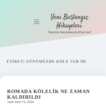
Yeni Başlangıç
menüyü
Hikayeleri
aç
Taşınma maceralarıyla ilham bul!
Anasayfa
Gizlilik
Politikası
ETIKET:
GÜNÜMÜZDE KÖLE VAR MI
Yasal Uyarı
Hakkımızda
ROMADA KÖLELIK NE ZAMAN
KALDIRILDI
Tarih: Ekim 13, 2024