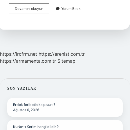
Romada
Devamını okuyun
Yorum Bırak
Kölelik
Ne
Zaman
Kaldırıldı
https://ircfrm.net
https://arenist.com.tr
https://armamenta.com.tr
Sitemap
SIDEBAR
SON YAZILAR
Erdek feribotla kaç saat ?
Ağustos 6, 2026
Kur’an-ı Kerim hangi dildir ?