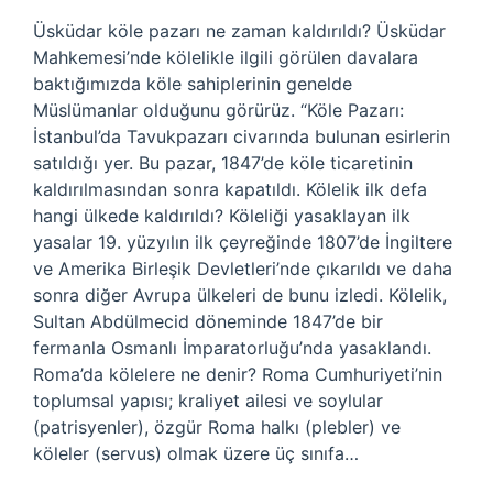
Üsküdar köle pazarı ne zaman kaldırıldı? Üsküdar
Mahkemesi’nde kölelikle ilgili görülen davalara
baktığımızda köle sahiplerinin genelde
Müslümanlar olduğunu görürüz. “Köle Pazarı:
İstanbul’da Tavukpazarı civarında bulunan esirlerin
satıldığı yer. Bu pazar, 1847’de köle ticaretinin
kaldırılmasından sonra kapatıldı. Kölelik ilk defa
hangi ülkede kaldırıldı? Köleliği yasaklayan ilk
yasalar 19. yüzyılın ilk çeyreğinde 1807’de İngiltere
ve Amerika Birleşik Devletleri’nde çıkarıldı ve daha
sonra diğer Avrupa ülkeleri de bunu izledi. Kölelik,
Sultan Abdülmecid döneminde 1847’de bir
fermanla Osmanlı İmparatorluğu’nda yasaklandı.
Roma’da kölelere ne denir? Roma Cumhuriyeti’nin
toplumsal yapısı; kraliyet ailesi ve soylular
(patrisyenler), özgür Roma halkı (plebler) ve
köleler (servus) olmak üzere üç sınıfa…