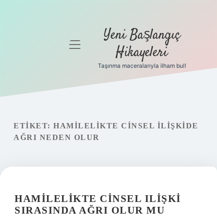
Yeni Başlangıç
menüyü
Hikayeleri
aç
Taşınma maceralarıyla ilham bul!
Anasayfa
Gizlilik
Politikası
ETIKET:
HAMILELIKTE CINSEL ILIŞKIDE
Yasal Uyarı
AĞRI NEDEN OLUR
Hakkımızda
HAMILELIKTE CINSEL ILIŞKI
SIRASINDA AĞRI OLUR MU