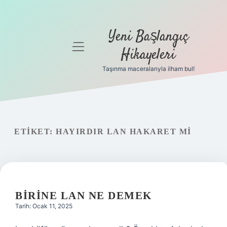
Yeni Başlangıç
menüyü
Hikayeleri
aç
Taşınma maceralarıyla ilham bul!
Anasayfa
Gizlilik
Politikası
ETIKET:
HAYIRDIR LAN HAKARET MI
Yasal Uyarı
Hakkımızda
BIRINE LAN NE DEMEK
Tarih: Ocak 11, 2025