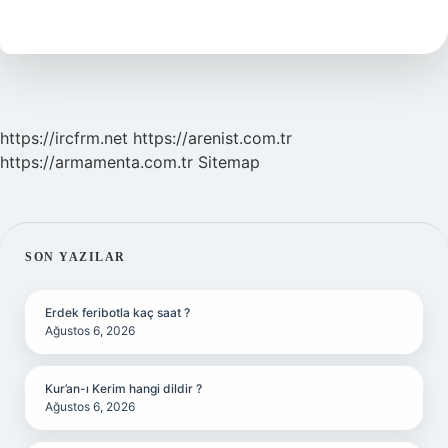
Ne
Demek
https://ircfrm.net
https://arenist.com.tr
https://armamenta.com.tr
Sitemap
SIDEBAR
SON YAZILAR
Erdek feribotla kaç saat ?
Ağustos 6, 2026
Kur’an-ı Kerim hangi dildir ?
Ağustos 6, 2026