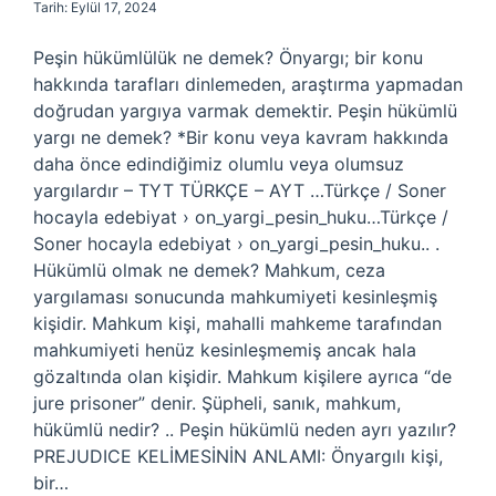
Tarih: Eylül 17, 2024
Peşin hükümlülük ne demek? Önyargı; bir konu
hakkında tarafları dinlemeden, araştırma yapmadan
doğrudan yargıya varmak demektir. Peşin hükümlü
yargı ne demek? *Bir konu veya kavram hakkında
daha önce edindiğimiz olumlu veya olumsuz
yargılardır – TYT TÜRKÇE – AYT …Türkçe / Soner
hocayla edebiyat › on_yargi_pesin_huku…Türkçe /
Soner hocayla edebiyat › on_yargi_pesin_huku.. .
Hükümlü olmak ne demek? Mahkum, ceza
yargılaması sonucunda mahkumiyeti kesinleşmiş
kişidir. Mahkum kişi, mahalli mahkeme tarafından
mahkumiyeti henüz kesinleşmemiş ancak hala
gözaltında olan kişidir. Mahkum kişilere ayrıca “de
jure prisoner” denir. Şüpheli, sanık, mahkum,
hükümlü nedir? .. Peşin hükümlü neden ayrı yazılır?
PREJUDICE KELİMESİNİN ANLAMI: Önyargılı kişi,
bir…