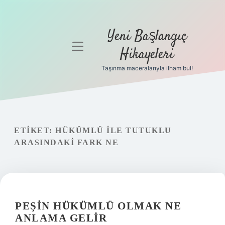
Yeni Başlangıç
menüyü
Hikayeleri
aç
Taşınma maceralarıyla ilham bul!
Anasayfa
Gizlilik
Politikası
ETIKET:
HÜKÜMLÜ ILE TUTUKLU
Yasal Uyarı
ARASINDAKI FARK NE
Hakkımızda
PEŞIN HÜKÜMLÜ OLMAK NE
ANLAMA GELIR