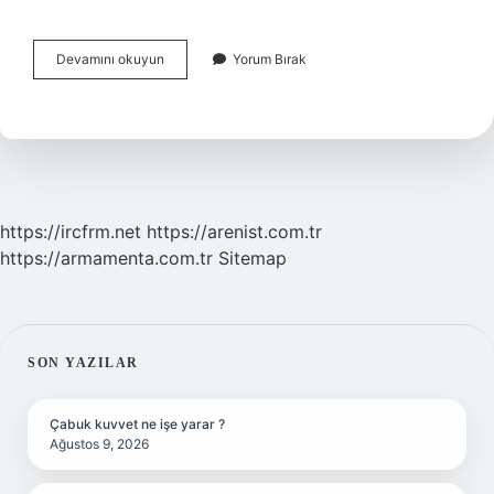
Peşin
Devamını okuyun
Yorum Bırak
Hükümlü
Olmak
Ne
Anlama
Gelir
https://ircfrm.net
https://arenist.com.tr
https://armamenta.com.tr
Sitemap
SIDEBAR
SON YAZILAR
Çabuk kuvvet ne işe yarar ?
Ağustos 9, 2026