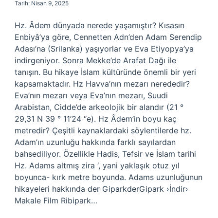
Tarih: Nisan 9, 2025
Hz. Âdem dünyada nerede yaşamıştır? Kısasın
Enbiyâ’ya göre, Cennetten Adn’den Adam Serendip
Adası’na (Srilanka) yaşıyorlar ve Eva Etiyopya’ya
indirgeniyor. Sonra Mekke’de Arafat Dağı ile
tanışın. Bu hikaye İslam kültüründe önemli bir yeri
kapsamaktadır. Hz Havva’nın mezarı nerededir?
Eva’nın mezarı veya Eva’nın mezarı, Suudi
Arabistan, Cidde’de arkeolojik bir alandır (21 °
29,31 N 39 ° 11’24 “e). Hz Âdem’in boyu kaç
metredir? Çeşitli kaynaklardaki söylentilerde hz.
Adam’ın uzunluğu hakkında farklı sayılardan
bahsediliyor. Özellikle Hadis, Tefsir ve İslam tarihi
Hz. Adams altmış zira ‘, yani yaklaşık otuz yıl
boyunca- kırk metre boyunda. Adams uzunluğunun
hikayeleri hakkında der GiparkderGipark ›İndir›
Makale Film Ribipark…