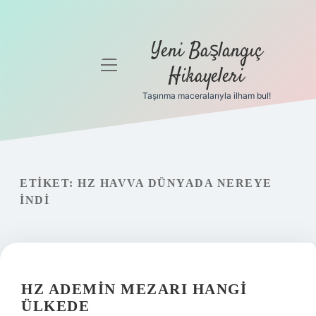
Yeni Başlangıç
menüyü
Hikayeleri
aç
Taşınma maceralarıyla ilham bul!
Anasayfa
Gizlilik
Politikası
ETIKET:
HZ HAVVA DÜNYADA NEREYE
Yasal Uyarı
INDI
Hakkımızda
HZ ADEMIN MEZARI HANGI
ÜLKEDE