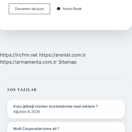
Hz
Devamını okuyun
Yorum Bırak
Ademin
Mezarı
Hangi
Ülkede
https://ircfrm.net
https://arenist.com.tr
https://armamenta.com.tr
Sitemap
SIDEBAR
SON YAZILAR
Kuzu göbeği mantarı buzdolabında nasıl saklanır ?
Ağustos 8, 2026
Multi Corporation kime ait ?