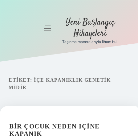
Yeni Başlangıç
menüyü
Hikayeleri
aç
Taşınma maceralarıyla ilham bul!
Anasayfa
Gizlilik
Politikası
ETIKET:
İÇE KAPANIKLIK GENETIK
Yasal Uyarı
MIDIR
Hakkımızda
BIR ÇOCUK NEDEN IÇINE
KAPANIK