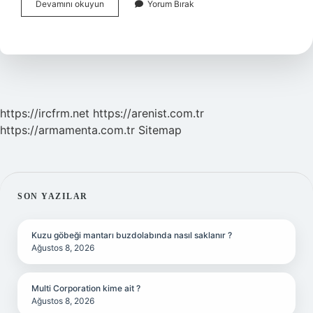
Bir
Devamını okuyun
Yorum Bırak
Çocuk
Neden
Içine
Kapanık
https://ircfrm.net
https://arenist.com.tr
https://armamenta.com.tr
Sitemap
SIDEBAR
SON YAZILAR
Kuzu göbeği mantarı buzdolabında nasıl saklanır ?
Ağustos 8, 2026
Multi Corporation kime ait ?
Ağustos 8, 2026