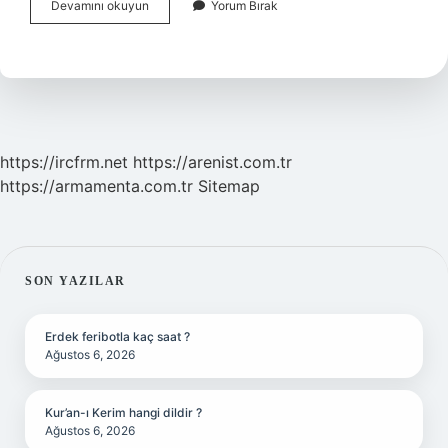
Neden
Devamını okuyun
Yorum Bırak
7
Iklim
Nedir
https://ircfrm.net
https://arenist.com.tr
https://armamenta.com.tr
Sitemap
SIDEBAR
SON YAZILAR
Erdek feribotla kaç saat ?
Ağustos 6, 2026
Kur’an-ı Kerim hangi dildir ?
Ağustos 6, 2026