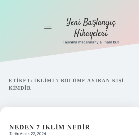
Yeni Başlangıç
menüyü
Hikayeleri
aç
Taşınma maceralarıyla ilham bul!
Anasayfa
Gizlilik
Politikası
ETIKET:
İKLIMI 7 BÖLÜME AYIRAN KIŞI
Yasal Uyarı
KIMDIR
Hakkımızda
NEDEN 7 IKLIM NEDIR
Tarih: Aralık 22, 2024