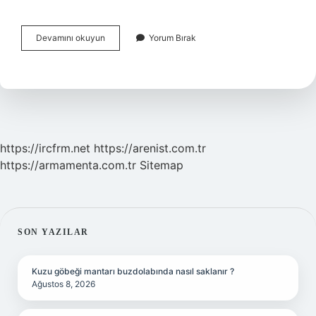
Intibak
Devamını okuyun
Yorum Bırak
Kararı
Ne
Demek
https://ircfrm.net
https://arenist.com.tr
https://armamenta.com.tr
Sitemap
SIDEBAR
SON YAZILAR
Kuzu göbeği mantarı buzdolabında nasıl saklanır ?
Ağustos 8, 2026