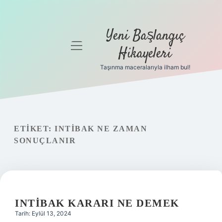
Yeni Başlangıç
menüyü
Hikayeleri
aç
Taşınma maceralarıyla ilham bul!
Anasayfa
Gizlilik
Politikası
ETIKET:
INTIBAK NE ZAMAN
Yasal Uyarı
SONUÇLANIR
Hakkımızda
INTIBAK KARARI NE DEMEK
Tarih: Eylül 13, 2024