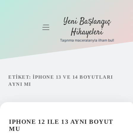
Yeni Başlangıç
menüyü
Hikayeleri
aç
Taşınma maceralarıyla ilham bul!
Anasayfa
Gizlilik
Politikası
ETIKET:
IPHONE 13 VE 14 BOYUTLARI
Yasal Uyarı
AYNI MI
Hakkımızda
IPHONE 12 ILE 13 AYNI BOYUT
MU