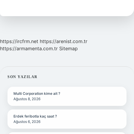
Ile
13
Aynı
Boyut
Mu
https://ircfrm.net
https://arenist.com.tr
https://armamenta.com.tr
Sitemap
SIDEBAR
SON YAZILAR
Multi Corporation kime ait ?
Ağustos 8, 2026
Erdek feribotla kaç saat ?
Ağustos 6, 2026