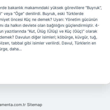
erde bakanlık makamındaki yüksek görevlilere “Buyruk”,
” veya “Öge” denilirdi. Buyruk, eski Türklerde
slamiyet öncesi Küç ne demek? Uyarı: Yönetim gücünün
mı da halkın devlete olan bağlılığını güçlendirmiştir. 4-
un yazıtlarında “Kut, Ülüg (Ülüş) ve Küç (Güç)” olarak
demek? Davulun diğer isimleri; köbürge, küvgür, tuğ,
lzen, tabbal gibi isimler verilirdi. Davul, Türklerin en
bürge, daha…
mamenta.com.tr
Sitemap