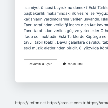
İslamiyet öncesi buyruk ne demek? Eski Türkl
başbakanlık makamındaki ilk vezire ise “Ayguci
kağanların yardımcılarına verilen unvandır. İ
Tanrı tarafından verildiği inancı olan Kut kavra
Tanrı tarafından verilen güç ve yetenekler Orh
ifade edilmektedir. Eski Türklerde Köpürge ne 
tavul, tabıl (babl). Davul çalanlara davulcu, tabi
eski müzik aletlerinden biridir. 8. yüzyılda Kö
İSlamiyet
Devamını okuyun
Yorum Bırak
Öncesi
Türk
Devletlerinde
Buyruk
Nedir
https://ircfrm.net
https://arenist.com.tr
https://ar