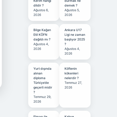
Kerim hangi
durmak ne
dildir ?
demek ?
Ağustos 6,
Ağustos 5,
2026
2026
Bilge Kağan
Ankara U17
Etil KÖFN
Ligi ne zaman
dağıldı mı ?
başlıyor 2025
Ağustos 4,
?
2026
Ağustos 4,
2026
Yurt dışında
Köftenin
alınan
kökenleri
diploma
nelerdir ?
Türkiye’de
Temmuz 27,
geçerli midir
2026
?
Temmuz 29,
2026
Elması ile
Kahve