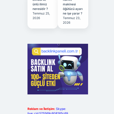
ünlü ilimiz
makinesi
neresidir ?
öğütücü ayarı
Temmuz 25,
ne işe yarar ?
2026
Temmuz 23,
2026
Reklam ve İletişim:
Skype:
live:.cid.575569c608265c69