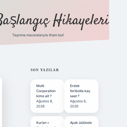
Başlangıç Hikayeleri
Taşınma maceralarıyla ilham bul!
ilbet
vd casino
vdcasino
https://www.betexper.xy
SIDEBAR
SON YAZILAR
Multi
Erdek
Corporation
feribotla kaç
kime ait ?
saat ?
Ağustos 8,
Ağustos 6,
2026
2026
Kur’an-ı
Ayak üstünde