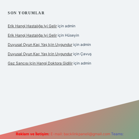
SON YORUMLAR
Erik Hangi Hastalığa Iyi Gelir
için
admin
Erik Hangi Hastalığa Iyi Gelir
için
Hüseyin
Duyusal Oyun Kaç Yaş Için Uygundur
için
admin
Duyusal Oyun Kaç Yaş Için Uygundur
için
Çavuş
Gaz Sancısı Için Hangi Doktora Gidilir
için
admin
etexper.xyz/
Reklam ve İletişim:
E-mail:
backlinkpaneli@gmail.com
Teams: