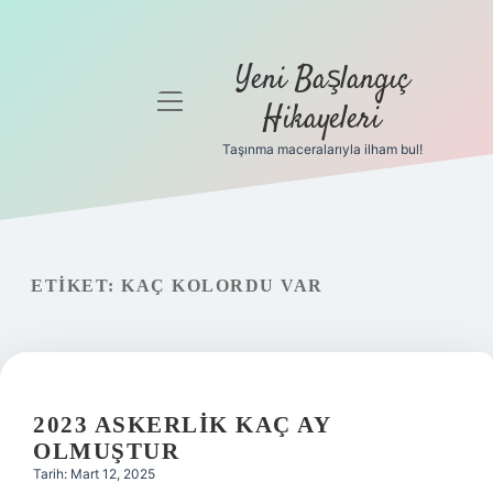
Yeni Başlangıç
menüyü
Hikayeleri
aç
Taşınma maceralarıyla ilham bul!
Anasayfa
Gizlilik
Politikası
ETIKET:
KAÇ KOLORDU VAR
Yasal Uyarı
Hakkımızda
2023 ASKERLIK KAÇ AY
OLMUŞTUR
Tarih: Mart 12, 2025