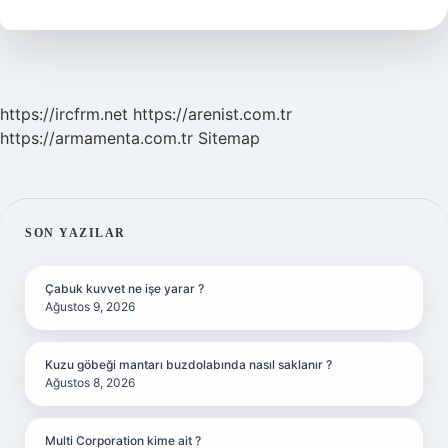
Ay
Olmuştur
https://ircfrm.net
https://arenist.com.tr
https://armamenta.com.tr
Sitemap
SIDEBAR
SON YAZILAR
Çabuk kuvvet ne işe yarar ?
Ağustos 9, 2026
Kuzu göbeği mantarı buzdolabında nasıl saklanır ?
Ağustos 8, 2026
Multi Corporation kime ait ?