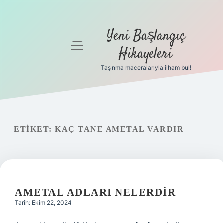
Yeni Başlangıç
menüyü
Hikayeleri
aç
Taşınma maceralarıyla ilham bul!
Anasayfa
Gizlilik
Politikası
ETIKET:
KAÇ TANE AMETAL VARDIR
Yasal Uyarı
Hakkımızda
AMETAL ADLARI NELERDIR
Tarih: Ekim 22, 2024