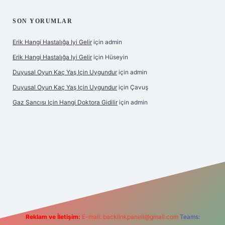
SON YORUMLAR
Erik Hangi Hastalığa Iyi Gelir
için
admin
Erik Hangi Hastalığa Iyi Gelir
için
Hüseyin
Duyusal Oyun Kaç Yaş Için Uygundur
için
admin
Duyusal Oyun Kaç Yaş Için Uygundur
için
Çavuş
Gaz Sancısı Için Hangi Doktora Gidilir
için
admin
etexper.xyz/
Reklam ve İletişim:
E-mail:
backlinkpaneli@gmail.com
Teams: