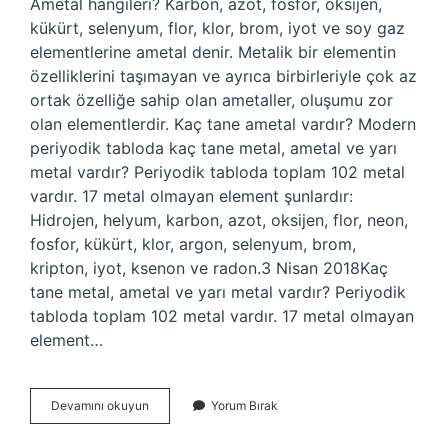
Ametal hangileri? Karbon, azot, fosfor, oksijen,
kükürt, selenyum, flor, klor, brom, iyot ve soy gaz
elementlerine ametal denir. Metalik bir elementin
özelliklerini taşımayan ve ayrıca birbirleriyle çok az
ortak özelliğe sahip olan ametaller, oluşumu zor
olan elementlerdir. Kaç tane ametal vardır? Modern
periyodik tabloda kaç tane metal, ametal ve yarı
metal vardır? Periyodik tabloda toplam 102 metal
vardır. 17 metal olmayan element şunlardır:
Hidrojen, helyum, karbon, azot, oksijen, flor, neon,
fosfor, kükürt, klor, argon, selenyum, brom,
kripton, iyot, ksenon ve radon.3 Nisan 2018Kaç
tane metal, ametal ve yarı metal vardır? Periyodik
tabloda toplam 102 metal vardır. 17 metal olmayan
element…
Ametal
Devamını okuyun
Yorum Bırak
Adları
Nelerdir