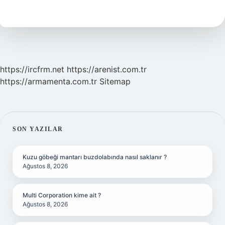
Için
Kalori
Fazlasi
Yapmak
Şart
Mi
https://ircfrm.net
https://arenist.com.tr
https://armamenta.com.tr
Sitemap
SIDEBAR
SON YAZILAR
Kuzu göbeği mantarı buzdolabında nasıl saklanır ?
Ağustos 8, 2026
Multi Corporation kime ait ?
Ağustos 8, 2026