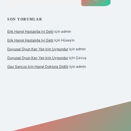
SON YORUMLAR
Erik Hangi Hastalığa Iyi Gelir
için
admin
Erik Hangi Hastalığa Iyi Gelir
için
Hüseyin
Duyusal Oyun Kaç Yaş Için Uygundur
için
admin
Duyusal Oyun Kaç Yaş Için Uygundur
için
Çavuş
Gaz Sancısı Için Hangi Doktora Gidilir
için
admin
lbet
vd casino
vdcasino
https://www.betexper.xyz/