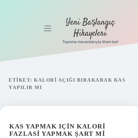
Yeni Başlangıç
menüyü
Hikayeleri
aç
Taşınma maceralarıyla ilham bul!
Anasayfa
Gizlilik
Politikası
ETIKET:
KALORI AÇIĞI BIRAKARAK KAS
Yasal Uyarı
YAPILIR MI
Hakkımızda
KAS YAPMAK IÇIN KALORI
FAZLASI YAPMAK ŞART MI