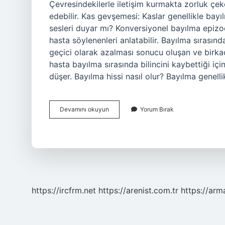
Çevresindekilerle iletişim kurmakta zorluk çek
edebilir. Kas gevşemesi: Kaslar genellikle bay
sesleri duyar mı? Konversiyonel bayılma epizod
hasta söylenenleri anlatabilir. Bayılma sırasın
geçici olarak azalması sonucu oluşan ve birkaç
hasta bayılma sırasında bilincini kaybettiği i
düşer. Bayılma hissi nasıl olur? Bayılma genell
Bayılan
Devamını okuyun
Yorum Bırak
Insan
Ne
Hisseder
https://ircfrm.net
https://arenist.com.tr
https://ar