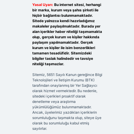
Yasal Uyarı:
Bu internet sitesi, herhangi
bir marka, kurum veya şahıs şirketi ile
hiçbir bağlantısı bulunmamaktadır.
Sitede yalnızca kendi hazırladığımız
makaleler paylaşılmaktadır. Burada yer
alan içerikler haber niteliği taşımamakta
olup, gerçek kurum ve kişiler hakkında
paylaşım yapılmamaktadır. Gerçek
kurum ve kişiler ile isim benzerlikleri
tamamen tesadüfidir. Sitemizdeki
bilgiler taslak halindedir ve tavsiye
niteliği taşımazlar.
Sitemiz, 5651 Sayılı Kanun gereğince Bilgi
Teknolojileri ve İletişim Kurumu (BTK)
tarafından onaylanmış bir Yer Sağlayıcı
olarak hizmet vermektedir. Bu nedenle,
sitedeki içerikleri proaktif olarak
denetleme veya araştırma
yükümlülüğümüz bulunmamaktadır.
Ancak, üyelerimiz yazdıkları içeriklerin
sorumluluğunu taşımakta olup, siteye üye
olarak bu sorumluluğu kabul etmiş
sayılırlar.