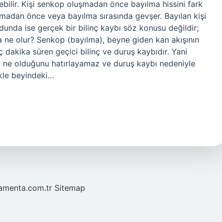
ebilir. Kişi senkop oluşmadan önce bayılma hissini fark
ılmadan önce veya bayılma sırasında gevşer. Bayılan kişi
unda ise gerçek bir bilinç kaybı söz konusu değildir;
da ne olur? Senkop (bayılma), beyne giden kan akışının
 dakika süren geçici bilinç ve duruş kaybıdır. Yani
çin ne olduğunu hatırlayamaz ve duruş kaybı nedeniyle
ikle beyindeki…
mamenta.com.tr
Sitemap