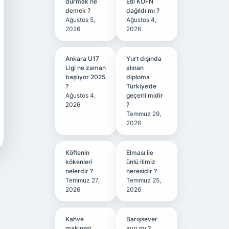
durmak ne
Etil KÖFN
demek ?
dağıldı mı ?
Ağustos 5,
Ağustos 4,
2026
2026
Ankara U17
Yurt dışında
Ligi ne zaman
alınan
başlıyor 2025
diploma
?
Türkiye’de
Ağustos 4,
geçerli midir
2026
?
Temmuz 29,
2026
Köftenin
Elması ile
kökenleri
ünlü ilimiz
nelerdir ?
neresidir ?
Temmuz 27,
Temmuz 25,
2026
2026
Kahve
Barışsever
makinesi
ayrı mı ?