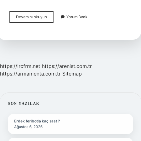
Kırmızı
Devamını okuyun
Yorum Bırak
Kantaron
Otu
Nerelerde
Bulunur
https://ircfrm.net
https://arenist.com.tr
https://armamenta.com.tr
Sitemap
SIDEBAR
SON YAZILAR
Erdek feribotla kaç saat ?
Ağustos 6, 2026