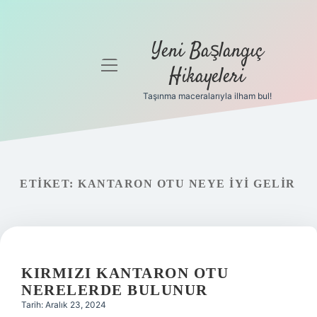
Yeni Başlangıç
menüyü
Hikayeleri
aç
Taşınma maceralarıyla ilham bul!
Anasayfa
Gizlilik
Politikası
ETIKET:
KANTARON OTU NEYE IYI GELIR
Yasal Uyarı
Hakkımızda
KIRMIZI KANTARON OTU
NERELERDE BULUNUR
Tarih: Aralık 23, 2024