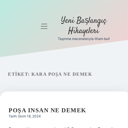
Yeni Başlangıç
menüyü
Hikayeleri
aç
Taşınma maceralarıyla ilham bul!
Anasayfa
Gizlilik
Politikası
ETIKET:
KARA POŞA NE DEMEK
Yasal Uyarı
Hakkımızda
POŞA INSAN NE DEMEK
Tarih: Ekim 18, 2024