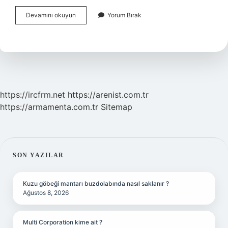
Poşa
Devamını okuyun
Yorum Bırak
Insan
Ne
Demek
https://ircfrm.net
https://arenist.com.tr
https://armamenta.com.tr
Sitemap
SIDEBAR
SON YAZILAR
Kuzu göbeği mantarı buzdolabında nasıl saklanır ?
Ağustos 8, 2026
Multi Corporation kime ait ?