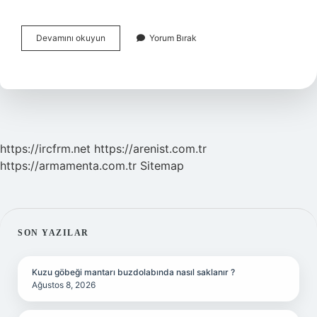
Samsun
Devamını okuyun
Yorum Bırak
Akdenize
Kıyısı
Var
Mıdır
https://ircfrm.net
https://arenist.com.tr
https://armamenta.com.tr
Sitemap
SIDEBAR
SON YAZILAR
Kuzu göbeği mantarı buzdolabında nasıl saklanır ?
Ağustos 8, 2026