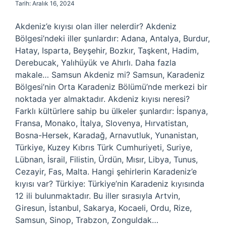
Tarih: Aralık 16, 2024
Akdeniz’e kıyısı olan iller nelerdir? Akdeniz
Bölgesi’ndeki iller şunlardır: Adana, Antalya, Burdur,
Hatay, Isparta, Beyşehir, Bozkır, Taşkent, Hadim,
Derebucak, Yalıhüyük ve Ahırlı. Daha fazla
makale… Samsun Akdeniz mi? Samsun, Karadeniz
Bölgesi’nin Orta Karadeniz Bölümü’nde merkezi bir
noktada yer almaktadır. Akdeniz kıyısı neresi?
Farklı kültürlere sahip bu ülkeler şunlardır: İspanya,
Fransa, Monako, İtalya, Slovenya, Hırvatistan,
Bosna-Hersek, Karadağ, Arnavutluk, Yunanistan,
Türkiye, Kuzey Kıbrıs Türk Cumhuriyeti, Suriye,
Lübnan, İsrail, Filistin, Ürdün, Mısır, Libya, Tunus,
Cezayir, Fas, Malta. Hangi şehirlerin Karadeniz’e
kıyısı var? Türkiye: Türkiye’nin Karadeniz kıyısında
12 ili bulunmaktadır. Bu iller sırasıyla Artvin,
Giresun, İstanbul, Sakarya, Kocaeli, Ordu, Rize,
Samsun, Sinop, Trabzon, Zonguldak…