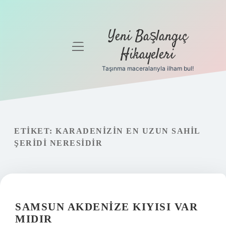
Yeni Başlangıç
menüyü
Hikayeleri
aç
Taşınma maceralarıyla ilham bul!
Anasayfa
Gizlilik
Politikası
ETIKET:
KARADENIZIN EN UZUN SAHIL
Yasal Uyarı
ŞERIDI NERESIDIR
Hakkımızda
SAMSUN AKDENIZE KIYISI VAR
MIDIR