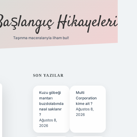
Başlangıç Hikayeleri
Taşınma maceralarıyla ilham bul!
ilbet
vd casino
vdcasino
https://www.betexper.xy
SIDEBAR
SON YAZILAR
Kuzu göbeği
Multi
mantarı
Corporation
buzdolabında
kime ait ?
nasıl saklanır
Ağustos 8,
?
2026
Ağustos 8,
2026