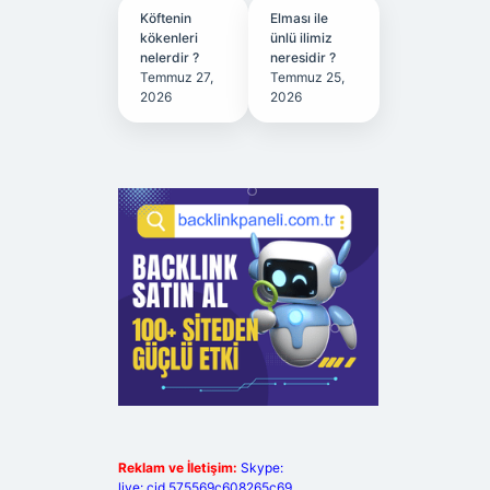
Köftenin
Elması ile
kökenleri
ünlü ilimiz
nelerdir ?
neresidir ?
Temmuz 27,
Temmuz 25,
2026
2026
Reklam ve İletişim:
Skype:
live:.cid.575569c608265c69