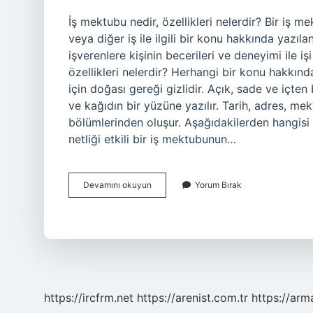
İş mektubu nedir, özellikleri nelerdir? Bir iş 
veya diğer iş ile ilgili bir konu hakkında yazıl
işverenlere kişinin becerileri ve deneyimi ile 
özellikleri nelerdir? Herhangi bir konu hakkı
için doğası gereği gizlidir. Açık, sade ve içten 
ve kağıdın bir yüzüne yazılır. Tarih, adres, m
bölümlerinden oluşur. Aşağıdakilerden hangisi
netliği etkili bir iş mektubunun…
Iş
Devamını okuyun
Yorum Bırak
Mektubunun
Başlıca
Özellikleri
Nelerdir
https://ircfrm.net
https://arenist.com.tr
https://ar