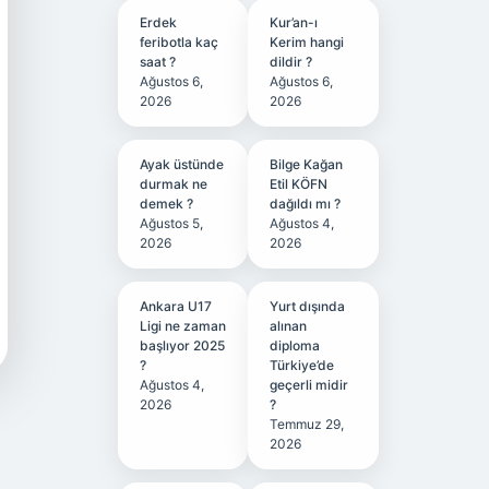
Erdek
Kur’an-ı
feribotla kaç
Kerim hangi
saat ?
dildir ?
Ağustos 6,
Ağustos 6,
2026
2026
Ayak üstünde
Bilge Kağan
durmak ne
Etil KÖFN
demek ?
dağıldı mı ?
Ağustos 5,
Ağustos 4,
2026
2026
Ankara U17
Yurt dışında
Ligi ne zaman
alınan
başlıyor 2025
diploma
?
Türkiye’de
Ağustos 4,
geçerli midir
2026
?
Temmuz 29,
2026