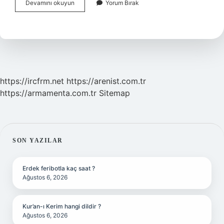
Kayak
Devamını okuyun
Yorum Bırak
Kıyafetinin
Içine
Ne
Giyilir
https://ircfrm.net
https://arenist.com.tr
https://armamenta.com.tr
Sitemap
SIDEBAR
SON YAZILAR
Erdek feribotla kaç saat ?
Ağustos 6, 2026
Kur’an-ı Kerim hangi dildir ?
Ağustos 6, 2026