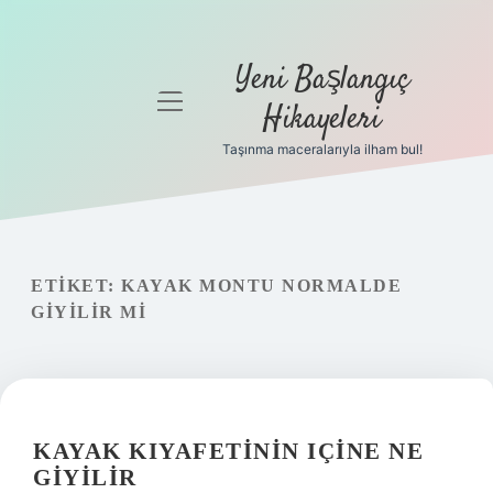
Yeni Başlangıç
menüyü
Hikayeleri
aç
Taşınma maceralarıyla ilham bul!
Anasayfa
Gizlilik
Politikası
ETIKET:
KAYAK MONTU NORMALDE
Yasal Uyarı
GIYILIR MI
Hakkımızda
KAYAK KIYAFETININ IÇINE NE
GIYILIR