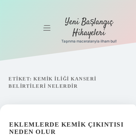
Yeni Başlangıç
menüyü
Hikayeleri
aç
Taşınma maceralarıyla ilham bul!
Anasayfa
Gizlilik
Politikası
ETIKET:
KEMIK ILIĞI KANSERI
Yasal Uyarı
BELIRTILERI NELERDIR
Hakkımızda
EKLEMLERDE KEMIK ÇIKINTISI
NEDEN OLUR