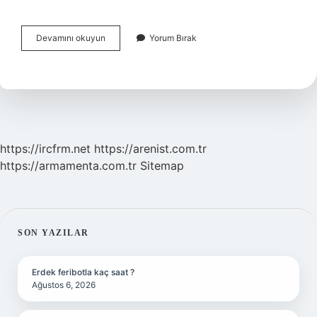
Eklemlerde
Devamını okuyun
Yorum Bırak
Kemik
Çıkıntısı
Neden
Olur
https://ircfrm.net
https://arenist.com.tr
https://armamenta.com.tr
Sitemap
SIDEBAR
SON YAZILAR
Erdek feribotla kaç saat ?
Ağustos 6, 2026