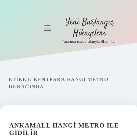
Yeni Başlangıç
menüyü
Hikayeleri
aç
Taşınma maceralarıyla ilham bul!
Anasayfa
Gizlilik
Politikası
ETIKET:
KENTPARK HANGI METRO
Yasal Uyarı
DURAĞINDA
Hakkımızda
ANKAMALL HANGI METRO ILE
GIDILIR