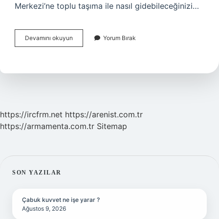
Merkezi’ne toplu taşıma ile nasıl gidebileceğinizi…
Ankamall
Devamını okuyun
Yorum Bırak
Hangi
Metro
Ile
Gidilir
https://ircfrm.net
https://arenist.com.tr
https://armamenta.com.tr
Sitemap
SIDEBAR
SON YAZILAR
Çabuk kuvvet ne işe yarar ?
Ağustos 9, 2026