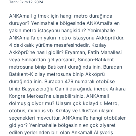
Tarih: Ekim 12, 2024
ANKAmall gitmek için hangi metro durağında
duruyor? Yenimahalle bölgesinde ANKAmall’a en
yakın metro istasyonu hangisidir? Yenimahalle
ANKAmall’a en yakın metro istasyonu Akköprü’dür.
4 dakikalık yürüme mesafesindedir. Kızılay
Akköprü’ne nasıl gidilir? Eryaman, Fatih Mahallesi
veya Sincan’dan geliyorsanız, Sincan-Batıkent
metrosuna binip Batıkent durağında inin. Buradan
Batıkent-Kızılay metrosuna binip Akköprü
durağında inin. Buradan 479 numaralı otobüse
binip Başyazıcıoğlu Camii durağında inerek Ankara
Kongre Merkezi’ne ulaşabilirsiniz. ANKAmall
dolmuş gidiyor mu? Ulaşım çok kolaydır. Metro,
otobüs, minibüs vb. Kızılay ve Ulus’tan ulaşım
seçenekleri mevcuttur. ANKAmall’e hangi otobüsler
gidiyor? Yenimahalle bölgesinin en çok ziyaret
edilen yerlerinden biri olan Ankamall Alışveriş