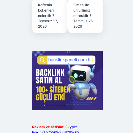
Köftenin
Elması ile
kökenleri
ünlü ilimiz
nelerdir ?
neresidir ?
Temmuz 27,
Temmuz 25,
2026
2026
Reklam ve İletişim:
Skype:
live:.cid.575569c608265c69