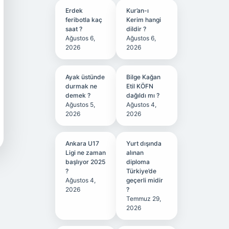
Erdek
Kur’an-ı
feribotla kaç
Kerim hangi
saat ?
dildir ?
Ağustos 6,
Ağustos 6,
2026
2026
Ayak üstünde
Bilge Kağan
durmak ne
Etil KÖFN
demek ?
dağıldı mı ?
Ağustos 5,
Ağustos 4,
2026
2026
Ankara U17
Yurt dışında
Ligi ne zaman
alınan
başlıyor 2025
diploma
?
Türkiye’de
Ağustos 4,
geçerli midir
2026
?
Temmuz 29,
2026