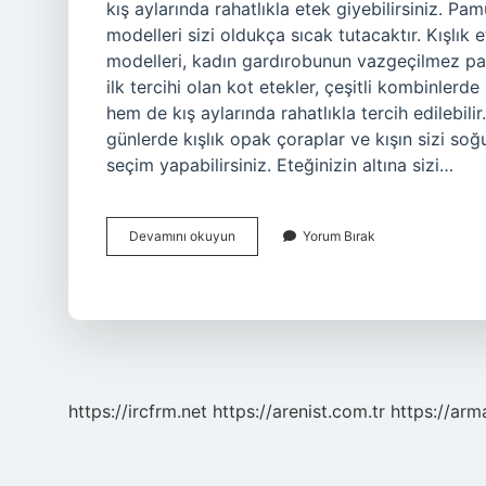
kış aylarında rahatlıkla etek giyebilirsiniz. Pa
modelleri sizi oldukça sıcak tutacaktır. Kışlık 
modelleri, kadın gardırobunun vazgeçilmez parça
ilk tercihi olan kot etekler, çeşitli kombinler
hem de kış aylarında rahatlıkla tercih edilebilir.
günlerde kışlık opak çoraplar ve kışın sizi so
seçim yapabilirsiniz. Eteğinizin altına sizi…
Kışın
Devamını okuyun
Yorum Bırak
Etek
Giyilir
Mi
https://ircfrm.net
https://arenist.com.tr
https://ar