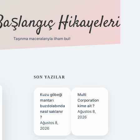
Başlangıç Hikayeleri
Taşınma maceralarıyla ilham bul!
ilbet
vd casino
vdcasino
https://www.betexper.x
SIDEBAR
SON YAZILAR
Kuzu göbeği
Multi
mantarı
Corporation
buzdolabında
kime ait ?
nasıl saklanır
Ağustos 8,
?
2026
Ağustos 8,
2026