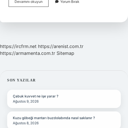
Kızamıkçık
Devamını okuyun
Yorum Bırak
Nasıl
Geçer
https://ircfrm.net
https://arenist.com.tr
https://armamenta.com.tr
Sitemap
SIDEBAR
SON YAZILAR
Çabuk kuvvet ne işe yarar ?
Ağustos 9, 2026
Kuzu göbeği mantarı buzdolabında nasıl saklanır ?
Ağustos 8, 2026