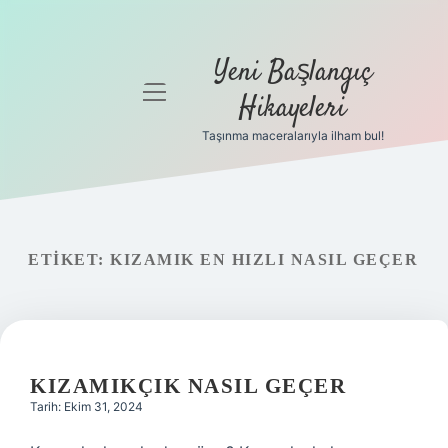
Yeni Başlangıç
menüyü
Hikayeleri
aç
Taşınma maceralarıyla ilham bul!
Anasayfa
Gizlilik
Politikası
ETIKET:
KIZAMIK EN HIZLI NASIL GEÇER
Yasal Uyarı
Hakkımızda
KIZAMIKÇIK NASIL GEÇER
Tarih: Ekim 31, 2024