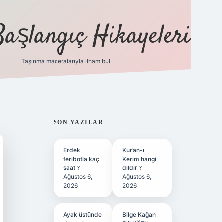
Başlangıç Hikayeleri
Taşınma maceralarıyla ilham bul!
ilbet
vd casino
vdcasino
https://www.betexper.x
SIDEBAR
SON YAZILAR
Erdek
Kur’an-ı
feribotla kaç
Kerim hangi
saat ?
dildir ?
Ağustos 6,
Ağustos 6,
2026
2026
Ayak üstünde
Bilge Kağan