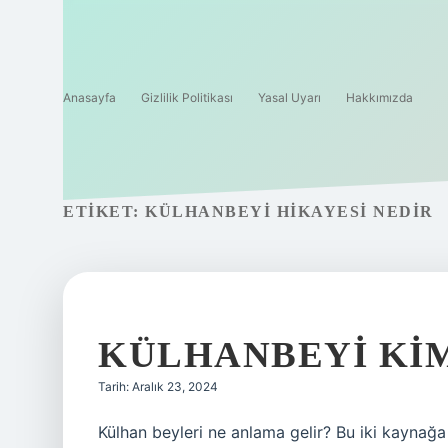
Anasayfa
Gizlilik Politikası
Yasal Uyarı
Hakkımızda
ETIKET:
KÜLHANBEYI HIKAYESI NEDIR
KÜLHANBEYI KI
Tarih: Aralık 23, 2024
Külhan beyleri ne anlama gelir? Bu iki kaynağa 