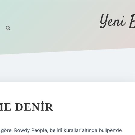
Yeni 
ME DENIR
göre, Rowdy People, belirli kurallar altında bullpen’de