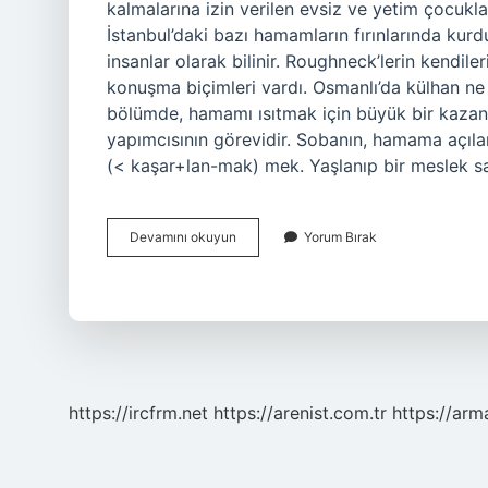
kalmalarına izin verilen evsiz ve yetim çocukla
İstanbul’daki bazı hamamların fırınlarında kur
insanlar olarak bilinir. Roughneck’lerin kendiler
konuşma biçimleri vardı. Osmanlı’da külhan ne 
bölümde, hamamı ısıtmak için büyük bir kazan
yapımcısının görevidir. Sobanın, hamama açıla
(< kaşar+lan-mak) mek. Yaşlanıp bir meslek sa
Külhanbeyi
Devamını okuyun
Yorum Bırak
Kime
Denir
https://ircfrm.net
https://arenist.com.tr
https://ar