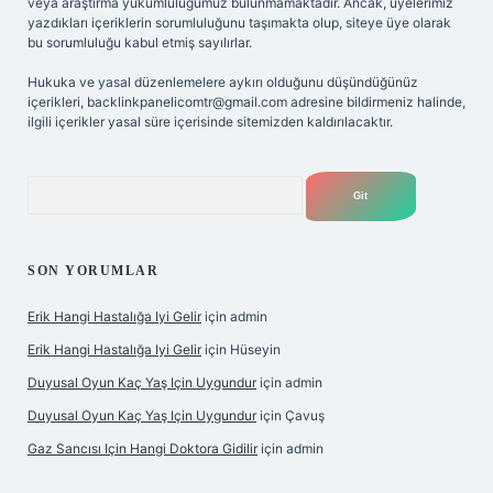
veya araştırma yükümlülüğümüz bulunmamaktadır. Ancak, üyelerimiz
yazdıkları içeriklerin sorumluluğunu taşımakta olup, siteye üye olarak
bu sorumluluğu kabul etmiş sayılırlar.
Hukuka ve yasal düzenlemelere aykırı olduğunu düşündüğünüz
içerikleri,
backlinkpanelicomtr@gmail.com
adresine bildirmeniz halinde,
ilgili içerikler yasal süre içerisinde sitemizden kaldırılacaktır.
Arama
SON YORUMLAR
Erik Hangi Hastalığa Iyi Gelir
için
admin
Erik Hangi Hastalığa Iyi Gelir
için
Hüseyin
Duyusal Oyun Kaç Yaş Için Uygundur
için
admin
Duyusal Oyun Kaç Yaş Için Uygundur
için
Çavuş
Gaz Sancısı Için Hangi Doktora Gidilir
için
admin