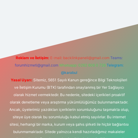
per.xyz/
Reklam ve İletişim:
E-mail:
backlinkpaneli@gmail.com
Teams:
forumhizmeti@gmail.com
Whatsapp: 0262 606 0 726
Telegram:
@karabul
Yasal Uyarı:
Sitemiz, 5651 Sayılı Kanun gereğince Bilgi Teknolojileri
ve İletişim Kurumu (BTK) tarafından onaylanmış bir Yer Sağlayıcı
olarak hizmet vermektedir. Bu nedenle, sitedeki içerikleri proaktif
olarak denetleme veya araştırma yükümlülüğümüz bulunmamaktadır.
Ancak, üyelerimiz yazdıkları içeriklerin sorumluluğunu taşımakta olup,
siteye üye olarak bu sorumluluğu kabul etmiş sayılırlar. Bu internet
sitesi, herhangi bir marka, kurum veya şahıs şirketi ile hiçbir bağlantısı
bulunmamaktadır. Sitede yalnızca kendi hazırladığımız makaleler