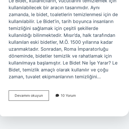
Le Bidet, kullanıcıların, vücutlarını temizlemek için
kullanılabilecek bir aracın tasarımıdır. Aynı
zamanda, le bidet, toaletlerin temizlenmesi için de
kullanılabilir. Le Bidet’in, tarih boyunca insanların
temizliğini sağlamak için çeşitli şekillerde
kullanıldığı bilinmektedir. Mısır’da, halk tarafından
kullanılan eski bidetler, M.Ö. 1500 yıllarına kadar
uzanmaktadır. Sonradan, Roma İmparatorluğu
döneminde, bidetler temizlik ve rahatlamak için
kullanılmaya başlamıştır. Le Bidet Ne İşe Yarar? Le
Bidet, temizlik amaçlı olarak kullanılır ve çoğu
zaman, tuvalet ekipmanlarının temizliğini…
Le
Devamını okuyun
10 Yorum
Bidet
ne
demek