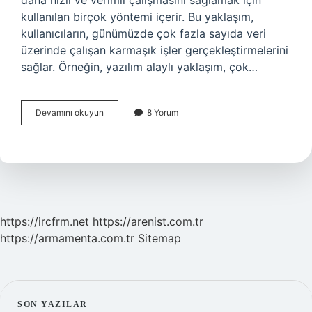
daha hızlı ve verimli çalışmasını sağlamak için
kullanılan birçok yöntemi içerir. Bu yaklaşım,
kullanıcıların, günümüzde çok fazla sayıda veri
üzerinde çalışan karmaşık işler gerçekleştirmelerini
sağlar. Örneğin, yazılım alaylı yaklaşım, çok…
Yazılım
Devamını okuyun
8 Yorum
alaylı
ne
demek
https://ircfrm.net
https://arenist.com.tr
https://armamenta.com.tr
Sitemap
SON YAZILAR