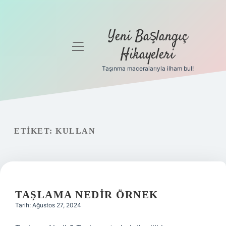
Yeni Başlangıç
menüyü
Hikayeleri
aç
Taşınma maceralarıyla ilham bul!
Anasayfa
Gizlilik
Politikası
ETIKET:
KULLAN
Yasal Uyarı
Hakkımızda
TAŞLAMA NEDIR ÖRNEK
Tarih: Ağustos 27, 2024