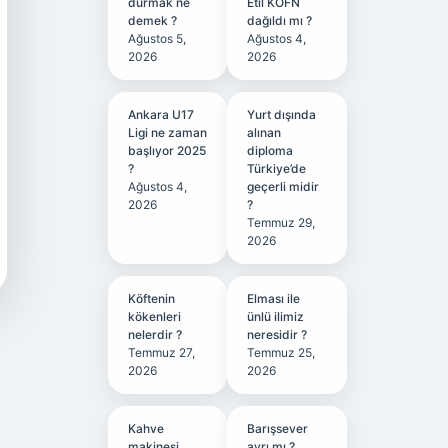
durmak ne
Etil KÖFN
demek ?
dağıldı mı ?
Ağustos 5,
Ağustos 4,
2026
2026
Ankara U17
Yurt dışında
Ligi ne zaman
alınan
başlıyor 2025
diploma
?
Türkiye’de
Ağustos 4,
geçerli midir
2026
?
Temmuz 29,
2026
Köftenin
Elması ile
kökenleri
ünlü ilimiz
nelerdir ?
neresidir ?
Temmuz 27,
Temmuz 25,
2026
2026
Kahve
Barışsever
makinesi
ayrı mı ?