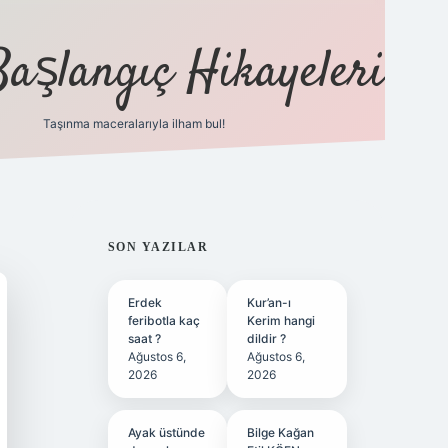
Başlangıç Hikayeleri
Taşınma maceralarıyla ilham bul!
ilbet
vd casino
vdcasino
https://www.betexper.xy
SIDEBAR
SON YAZILAR
Erdek
Kur’an-ı
feribotla kaç
Kerim hangi
saat ?
dildir ?
Ağustos 6,
Ağustos 6,
2026
2026
Ayak üstünde
Bilge Kağan