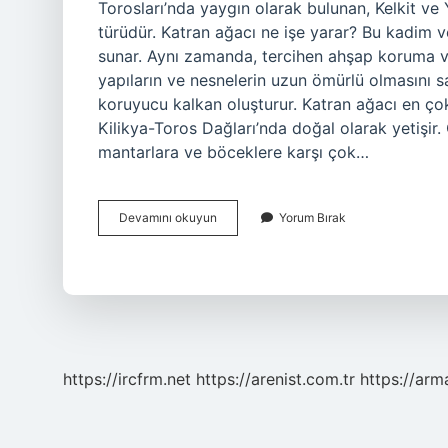
Torosları’nda yaygın olarak bulunan, Kelkit ve 
türüdür. Katran ağacı ne işe yarar? Bu kadim v
sunar. Aynı zamanda, tercihen ahşap koruma v
yapıların ve nesnelerin uzun ömürlü olmasını s
koruyucu kalkan oluşturur. Katran ağacı en ço
Kilikya-Toros Dağları’nda doğal olarak yetişir.
mantarlara ve böceklere karşı çok…
Katran
Devamını okuyun
Yorum Bırak
Ağacı
Nasıl
Bir
Ağaç
https://ircfrm.net
https://arenist.com.tr
https://ar