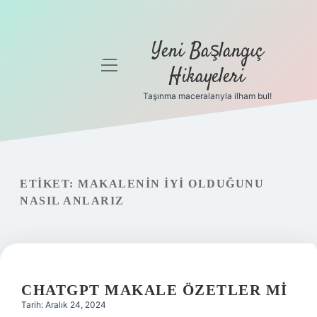
Yeni Başlangıç
menüyü
Hikayeleri
aç
Taşınma maceralarıyla ilham bul!
Anasayfa
Gizlilik
Politikası
ETIKET:
MAKALENIN IYI OLDUĞUNU
Yasal Uyarı
NASIL ANLARIZ
Hakkımızda
CHATGPT MAKALE ÖZETLER MI
Tarih: Aralık 24, 2024