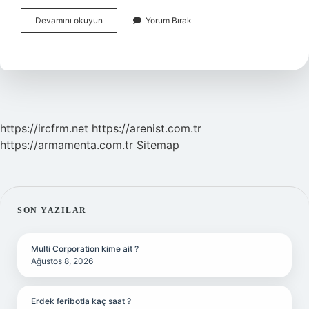
Chatgpt
Devamını okuyun
Yorum Bırak
Makale
Özetler
Mi
https://ircfrm.net
https://arenist.com.tr
https://armamenta.com.tr
Sitemap
SIDEBAR
SON YAZILAR
Multi Corporation kime ait ?
Ağustos 8, 2026
Erdek feribotla kaç saat ?