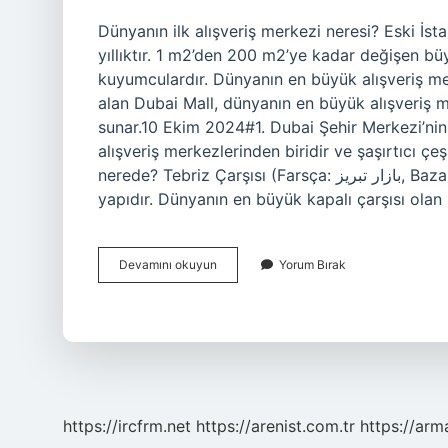
Dünyanın ilk alışveriş merkezi neresi? Eski İst
yıllıktır. 1 m2’den 200 m2’ye kadar değişen b
kuyumculardır. Dünyanın en büyük alışveriş me
alan Dubai Mall, dünyanın en büyük alışveriş me
sunar.10 Ekim 2024#1. Dubai Şehir Merkezi’nin
alışveriş merkezlerinden biridir ve şaşırtıcı çe
nerede? Tebriz Çarşısı (Farsça: بازار تبریز‎, Bazar-e Tabriz), İran’ın Tebriz şehrinde bulunan tarihi bir
yapıdır. Dünyanın en büyük kapalı çarşısı olan
Kapalıçarşı
Devamını okuyun
Yorum Bırak
Dünyanın
Ilk
Alışveriş
Merkezi
Mi
https://ircfrm.net
https://arenist.com.tr
https://ar