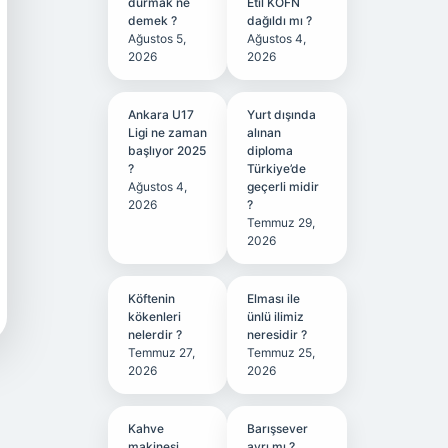
durmak ne
Etil KÖFN
demek ?
dağıldı mı ?
Ağustos 5,
Ağustos 4,
2026
2026
Ankara U17
Yurt dışında
Ligi ne zaman
alınan
başlıyor 2025
diploma
?
Türkiye’de
Ağustos 4,
geçerli midir
2026
?
Temmuz 29,
2026
Köftenin
Elması ile
kökenleri
ünlü ilimiz
nelerdir ?
neresidir ?
Temmuz 27,
Temmuz 25,
2026
2026
Kahve
Barışsever
makinesi
ayrı mı ?