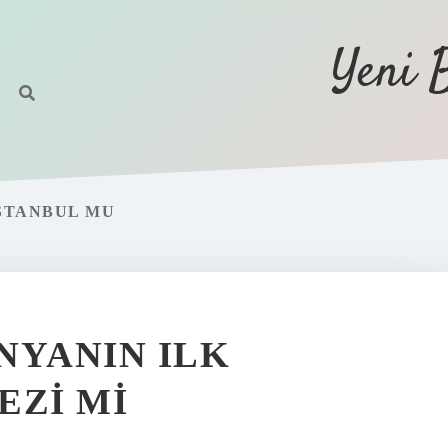
Yeni 
STANBUL MU
NYANIN ILK
EZI MI