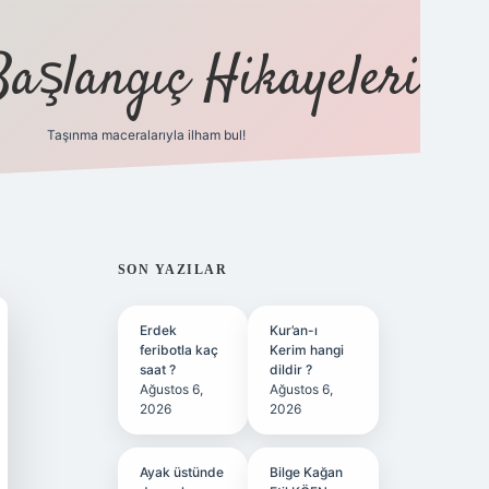
Başlangıç Hikayeleri
Taşınma maceralarıyla ilham bul!
ilbet
vd casino
vdcasino
https://www.b
SIDEBAR
SON YAZILAR
Erdek
Kur’an-ı
feribotla kaç
Kerim hangi
saat ?
dildir ?
Ağustos 6,
Ağustos 6,
2026
2026
Ayak üstünde
Bilge Kağan