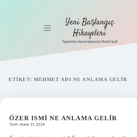
Yeni Başlangıç
menüyü
Hikayeleri
aç
Taşınma maceralarıyla ilham bul!
Anasayfa
Gizlilik
Politikası
ETIKET:
MEHMET ADI NE ANLAMA GELIR
Yasal Uyarı
Hakkımızda
ÖZER ISMI NE ANLAMA GELIR
Tarih: Aralık 21, 2024