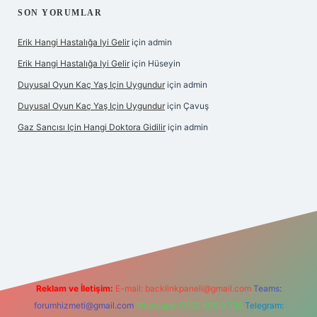
SON YORUMLAR
Erik Hangi Hastalığa Iyi Gelir
için
admin
Erik Hangi Hastalığa Iyi Gelir
için
Hüseyin
Duyusal Oyun Kaç Yaş Için Uygundur
için
admin
Duyusal Oyun Kaç Yaş Için Uygundur
için
Çavuş
Gaz Sancısı Için Hangi Doktora Gidilir
için
admin
etexper.xyz/
Reklam ve İletişim:
E-mail:
backlinkpaneli@gmail.com
Teams:
forumhizmeti@gmail.com
Whatsapp: 0262 606 0 726
Telegram: