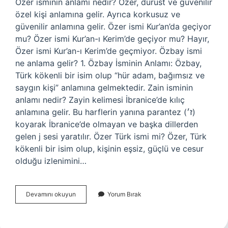
Özer isminin anlamı nedir? Özer, dürüst ve güvenilir
özel kişi anlamına gelir. Ayrıca korkusuz ve
güvenilir anlamına gelir. Özer ismi Kur’an’da geçiyor
mu? Özer ismi Kur’an-ı Kerim’de geçiyor mu? Hayır,
Özer ismi Kur’an-ı Kerim’de geçmiyor. Özbay ismi
ne anlama gelir? 1. Özbay İsminin Anlamı: Özbay,
Türk kökenli bir isim olup “hür adam, bağımsız ve
saygın kişi” anlamına gelmektedir. Zain isminin
anlamı nedir? Zayin kelimesi İbranice’de kılıç
anlamına gelir. Bu harflerin yanına parantez (ז׳)
koyarak İbranice’de olmayan ve başka dillerden
gelen j sesi yaratılır. Özer Türk ismi mi? Özer, Türk
kökenli bir isim olup, kişinin eşsiz, güçlü ve cesur
olduğu izlenimini…
Özer
Devamını okuyun
Yorum Bırak
Ismi
Ne
Anlama