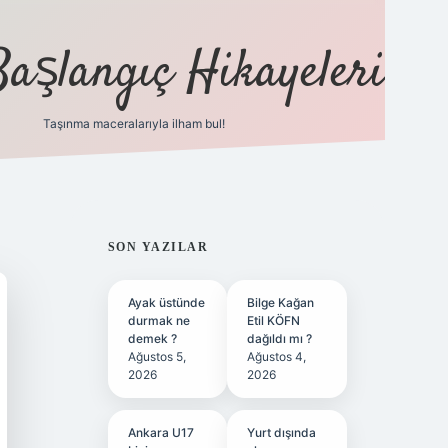
Başlangıç Hikayeleri
Taşınma maceralarıyla ilham bul!
ilbet
vd casino
vdcasino
https://www.betexper.xy
SIDEBAR
SON YAZILAR
Ayak üstünde
Bilge Kağan
durmak ne
Etil KÖFN
demek ?
dağıldı mı ?
Ağustos 5,
Ağustos 4,
2026
2026
Ankara U17
Yurt dışında