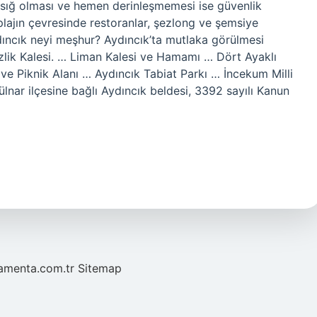
n sığ olması ve hemen derinleşmemesi ise güvenlik
plajın çevresinde restoranlar, şezlong ve şemsiye
ıncık neyi meşhur? Aydıncık’ta mutlaka görülmesi
izlik Kalesi. … Liman Kalesi ve Hamamı … Dört Ayaklı
e Piknik Alanı … Aydıncık Tabiat Parkı … İncekum Milli
ülnar ilçesine bağlı Aydıncık beldesi, 3392 sayılı Kanun
mamenta.com.tr
Sitemap