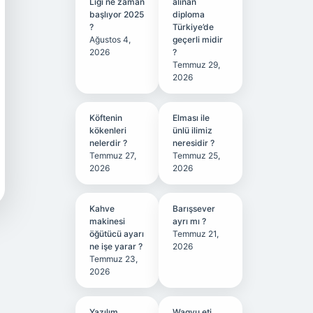
Ligi ne zaman
alınan
başlıyor 2025
diploma
?
Türkiye’de
Ağustos 4,
geçerli midir
2026
?
Temmuz 29,
2026
Köftenin
Elması ile
kökenleri
ünlü ilimiz
nelerdir ?
neresidir ?
Temmuz 27,
Temmuz 25,
2026
2026
Kahve
Barışsever
makinesi
ayrı mı ?
öğütücü ayarı
Temmuz 21,
ne işe yarar ?
2026
Temmuz 23,
2026
Yazılım
Wagyu eti