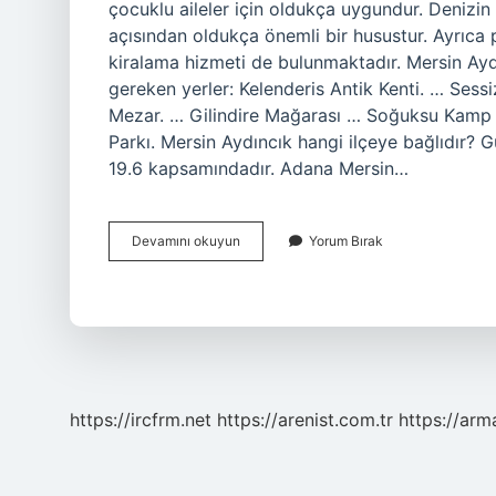
çocuklu aileler için oldukça uygundur. Denizi
açısından oldukça önemli bir husustur. Ayrıca 
kiralama hizmeti de bulunmaktadır. Mersin Ayd
gereken yerler: Kelenderis Antik Kenti. … Sess
Mezar. … Gilindire Mağarası … Soğuksu Kamp v
Parkı. Mersin Aydıncık hangi ilçeye bağlıdır? G
19.6 kapsamındadır. Adana Mersin…
Aydıncık
Devamını okuyun
Yorum Bırak
Nasıl
Bir
Yer
https://ircfrm.net
https://arenist.com.tr
https://ar