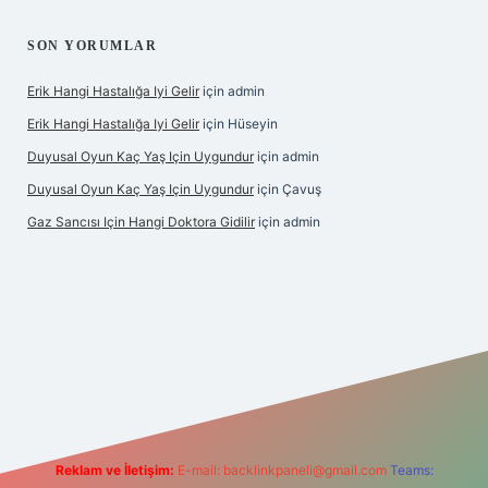
SON YORUMLAR
Erik Hangi Hastalığa Iyi Gelir
için
admin
Erik Hangi Hastalığa Iyi Gelir
için
Hüseyin
Duyusal Oyun Kaç Yaş Için Uygundur
için
admin
Duyusal Oyun Kaç Yaş Için Uygundur
için
Çavuş
Gaz Sancısı Için Hangi Doktora Gidilir
için
admin
etexper.xyz/
Reklam ve İletişim:
E-mail:
backlinkpaneli@gmail.com
Teams: