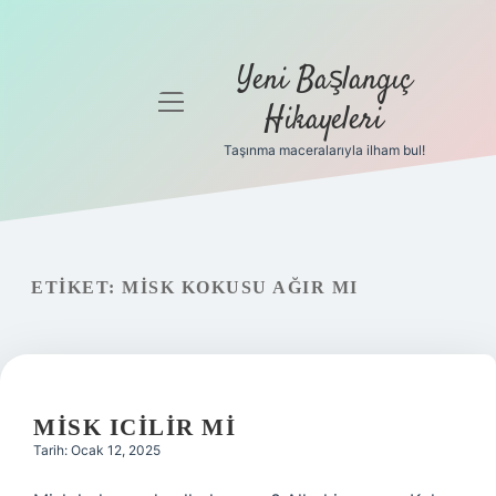
Yeni Başlangıç
menüyü
Hikayeleri
aç
Taşınma maceralarıyla ilham bul!
Anasayfa
Gizlilik
Politikası
ETIKET:
MISK KOKUSU AĞIR MI
Yasal Uyarı
Hakkımızda
MISK ICILIR MI
Tarih: Ocak 12, 2025