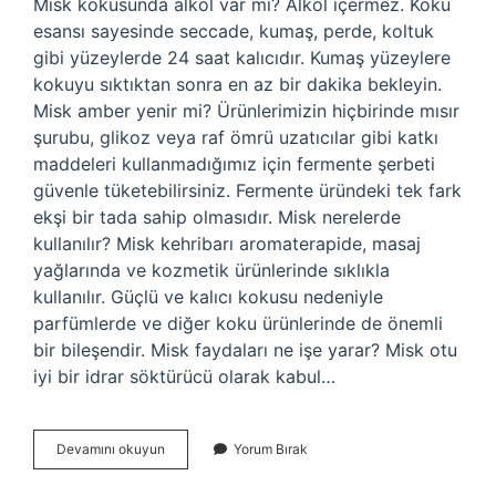
Misk kokusunda alkol var mı? Alkol içermez. Koku
esansı sayesinde seccade, kumaş, perde, koltuk
gibi yüzeylerde 24 saat kalıcıdır. Kumaş yüzeylere
kokuyu sıktıktan sonra en az bir dakika bekleyin.
Misk amber yenir mi? Ürünlerimizin hiçbirinde mısır
şurubu, glikoz veya raf ömrü uzatıcılar gibi katkı
maddeleri kullanmadığımız için fermente şerbeti
güvenle tüketebilirsiniz. Fermente üründeki tek fark
ekşi bir tada sahip olmasıdır. Misk nerelerde
kullanılır? Misk kehribarı aromaterapide, masaj
yağlarında ve kozmetik ürünlerinde sıklıkla
kullanılır. Güçlü ve kalıcı kokusu nedeniyle
parfümlerde ve diğer koku ürünlerinde de önemli
bir bileşendir. Misk faydaları ne işe yarar? Misk otu
iyi bir idrar söktürücü olarak kabul…
Misk
Devamını okuyun
Yorum Bırak
Icilir
Mi