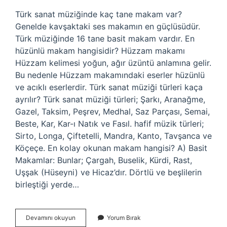
Türk sanat müziğinde kaç tane makam var?
Genelde kavşaktaki ses makamın en güçlüsüdür.
Türk müziğinde 16 tane basit makam vardır. En
hüzünlü makam hangisidir? Hüzzam makamı
Hüzzam kelimesi yoğun, ağır üzüntü anlamına gelir.
Bu nedenle Hüzzam makamındaki eserler hüzünlü
ve acıklı eserlerdir. Türk sanat müziği türleri kaça
ayrılır? Türk sanat müziği türleri; Şarkı, Aranağme,
Gazel, Taksim, Peşrev, Medhal, Saz Parçası, Semai,
Beste, Kar, Kar-ı Natık ve Fasıl. hafif müzik türleri;
Sirto, Longa, Çiftetelli, Mandra, Kanto, Tavşanca ve
Köçeçe. En kolay okunan makam hangisi? A) Basit
Makamlar: Bunlar; Çargah, Buselik, Kürdi, Rast,
Uşşak (Hüseyni) ve Hicaz’dır. Dörtlü ve beşlilerin
birleştiği yerde…
Türk
Devamını okuyun
Yorum Bırak
Sanat