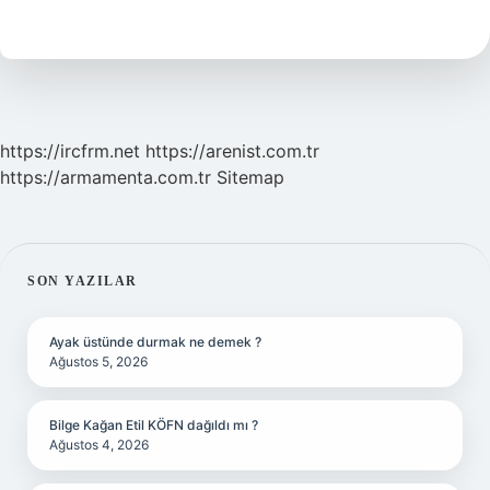
Müziği
Kaç
Makam
Var
https://ircfrm.net
https://arenist.com.tr
https://armamenta.com.tr
Sitemap
SIDEBAR
SON YAZILAR
Ayak üstünde durmak ne demek ?
Ağustos 5, 2026
Bilge Kağan Etil KÖFN dağıldı mı ?
Ağustos 4, 2026