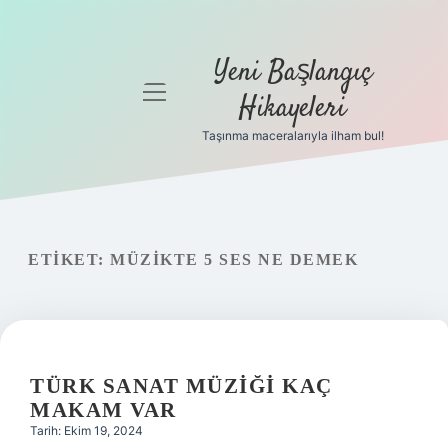
Yeni Başlangıç
menüyü
Hikayeleri
aç
Taşınma maceralarıyla ilham bul!
Anasayfa
Gizlilik
Politikası
ETIKET:
MÜZIKTE 5 SES NE DEMEK
Yasal Uyarı
Hakkımızda
TÜRK SANAT MÜZIĞI KAÇ
MAKAM VAR
Tarih: Ekim 19, 2024