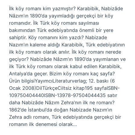
İlk köy romanı kim yazmıştır? Karabibik, Nabizâde
Nâzım’ın 1890’da yayımladığı gerçekçi bir köy
romanıdır. İlk Türk köy romanı sayılması
bakımından Türk edebiyatında önemli bir yere
sahiptir. Köy romanını kim yazdı? Nabizade
Nazım’ın kaleme aldığı Karabibik, Türk edebiyatının
ilk köy romanı olarak anılır. İlk köy romanı nerede
geçiyor? Nabizâde Nâzım’ın 1890’da yayımlanan ve
ilk Türk köy romanı olarak kabul edilen Karabibik,
Antalya’da geçer. Bizim köy romanı kaç sayfa?
Ürün bilgisiYayımcıLiteraturverlag; 12. baskı (6
Ocak 2008)DilTürkçeCiltsiz kitap195 sayfaISBN-
109750404440ISBN-13978-97504044435 satır
daha Nabizâde Nâzım Zehra’nın ilk ne romanı?
1862’de İstanbul’da doğan Nabizade Nazım’ın
Zehra adlı romanı, Türk edebiyatında gerçekçi bir
romanın ilk denemesi olarak…