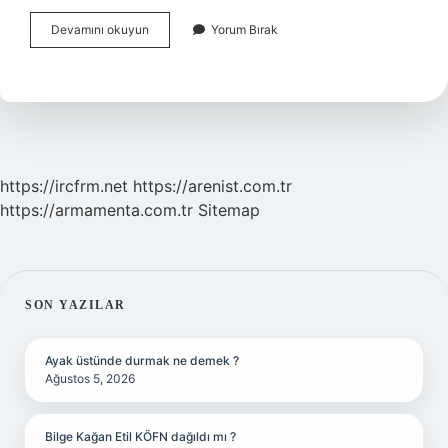
Köy
Devamını okuyun
Yorum Bırak
Romanı
Kimin
Eseri
https://ircfrm.net
https://arenist.com.tr
https://armamenta.com.tr
Sitemap
SIDEBAR
SON YAZILAR
Ayak üstünde durmak ne demek ?
Ağustos 5, 2026
Bilge Kağan Etil KÖFN dağıldı mı ?