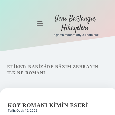
Yeni Başlangıç
menüyü
Hikayeleri
aç
Taşınma maceralarıyla ilham bul!
Anasayfa
Gizlilik
Politikası
ETIKET:
NABIZÂDE NÂZIM ZEHRANIN
Yasal Uyarı
ILK NE ROMANI
Hakkımızda
KÖY ROMANI KIMIN ESERI
Tarih: Ocak 19, 2025