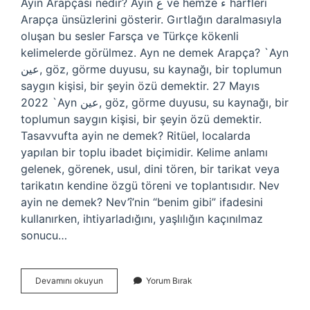
Ayın Arapçası nedir? Ayın ع ve hemze ﺀ harfleri
Arapça ünsüzlerini gösterir. Gırtlağın daralmasıyla
oluşan bu sesler Farsça ve Türkçe kökenli
kelimelerde görülmez. Ayn ne demek Arapça? `Ayn
عين, göz, görme duyusu, su kaynağı, bir toplumun
saygın kişisi, bir şeyin özü demektir. 27 Mayıs
2022 `Ayn عين, göz, görme duyusu, su kaynağı, bir
toplumun saygın kişisi, bir şeyin özü demektir.
Tasavvufta ayin ne demek? Ritüel, localarda
yapılan bir toplu ibadet biçimidir. Kelime anlamı
gelenek, görenek, usul, dini tören, bir tarikat veya
tarikatın kendine özgü töreni ve toplantısıdır. Nev
ayin ne demek? Nev’î’nin “benim gibi” ifadesini
kullanırken, ihtiyarladığını, yaşlılığın kaçınılmaz
sonucu…
Arapçada
Devamını okuyun
Yorum Bırak
Ayin
Ne