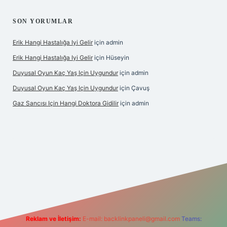
SON YORUMLAR
Erik Hangi Hastalığa Iyi Gelir
için
admin
Erik Hangi Hastalığa Iyi Gelir
için
Hüseyin
Duyusal Oyun Kaç Yaş Için Uygundur
için
admin
Duyusal Oyun Kaç Yaş Için Uygundur
için
Çavuş
Gaz Sancısı Için Hangi Doktora Gidilir
için
admin
betexper.xyz/
Reklam ve İletişim:
E-mail:
backlinkpaneli@gmail.com
Teams: