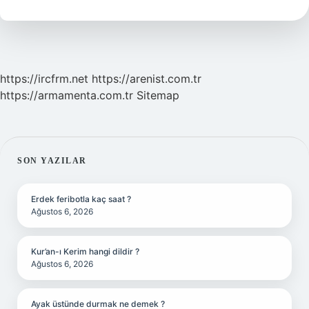
Demek
https://ircfrm.net
https://arenist.com.tr
https://armamenta.com.tr
Sitemap
SIDEBAR
SON YAZILAR
Erdek feribotla kaç saat ?
Ağustos 6, 2026
Kur’an-ı Kerim hangi dildir ?
Ağustos 6, 2026
Ayak üstünde durmak ne demek ?