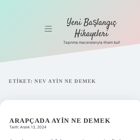
Yeni Başlangıç
menüyü
Hikayeleri
aç
Taşınma maceralarıyla ilham bul!
Anasayfa
Gizlilik
Politikası
ETIKET:
NEV AYIN NE DEMEK
Yasal Uyarı
Hakkımızda
ARAPÇADA AYIN NE DEMEK
Tarih: Aralık 13, 2024