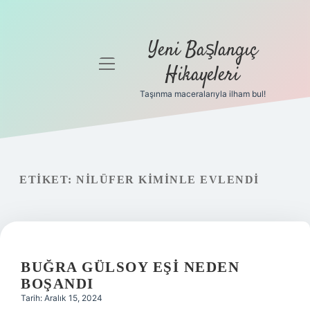
Yeni Başlangıç
menüyü
Hikayeleri
aç
Taşınma maceralarıyla ilham bul!
Anasayfa
Gizlilik
Politikası
ETIKET:
NILÜFER KIMINLE EVLENDI
Yasal Uyarı
Hakkımızda
BUĞRA GÜLSOY EŞI NEDEN
BOŞANDI
Tarih: Aralık 15, 2024