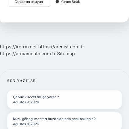
Buğra
Devamını okuyun
Yorum Bırak
Gülsoy
Eşi
Neden
Boşandı
https://ircfrm.net
https://arenist.com.tr
https://armamenta.com.tr
Sitemap
SIDEBAR
SON YAZILAR
Çabuk kuvvet ne işe yarar ?
Ağustos 9, 2026
Kuzu göbeği mantarı buzdolabında nasıl saklanır ?
Ağustos 8, 2026